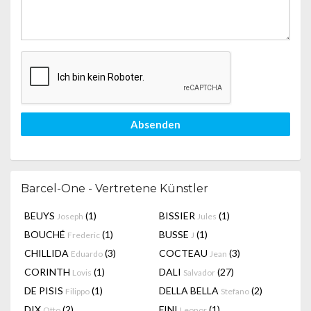
Absenden
Barcel-One - Vertretene Künstler
BEUYS
(1)
BISSIER
(1)
Joseph
Jules
BOUCHÉ
(1)
BUSSE
(1)
Frederic
J
CHILLIDA
(3)
COCTEAU
(3)
Eduardo
Jean
CORINTH
(1)
DALI
(27)
Lovis
Salvador
DE PISIS
(1)
DELLA BELLA
(2)
Filippo
Stefano
DIX
(2)
FINI
(1)
Otto
Leonor