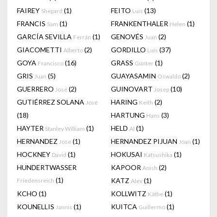
FAIREY
(1)
FEITO
(13)
Shepard
Luis
FRANCIS
(1)
FRANKENTHALER
(1)
Sam
Helen
GARCÍA SEVILLA
(1)
GENOVÉS
(2)
Ferrán
Juan
GIACOMETTI
(2)
GORDILLO
(37)
Alberto
Luis
GOYA
(16)
GRASS
(1)
Francisco
Günter
GRIS
(5)
GUAYASAMIN
(2)
Juan
Oswaldo
GUERRERO
(2)
GUINOVART
(10)
José
Josep
GUTIÉRREZ SOLANA
HARING
(2)
José
Keith
(18)
HARTUNG
(3)
Hans
HAYTER
(1)
HELD
(1)
Stanley William
Al
HERNANDEZ
(1)
HERNANDEZ PIJUAN
(1)
Jose
Joan
HOCKNEY
(1)
HOKUSAI
(1)
David
Katsushika
HUNDERTWASSER
KAPOOR
(2)
Anish
(1)
KATZ
(1)
Friedensreich
Alex
KCHO
(1)
KOLLWITZ
(1)
Käthe
KOUNELLIS
(1)
KUITCA
(1)
Jannis
Guillermo