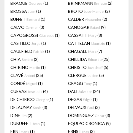
BRAQUE
(1)
BRINKMANN
(2)
Georges
Enrique
BROSSA
(1)
BROTO
(2)
Joan
Jose-Manuel
BUFFET
(1)
CALDER
(2)
Bernard
Alexander
CALVO
(3)
CANOGAR
(9)
Carmen
Rafael
CAPOGROSSI
(1)
CASSATT
(8)
Giuseppe
Mary
CASTILLO
(1)
CATTELAN
(1)
Jorge
Maurizio
CAULFIELD
(1)
CHAGALL
(7)
Patrick
Marc
CHIA
(2)
CHILLIDA
(25)
Sandro
Eduardo
CHIRINO
(1)
CHRISTO
(5)
Martin
Javacheff
CLAVÉ
(25)
CLERGUE
(5)
Antoni
Lucien
CONDÉ
(1)
CRAGG
(1)
Miguel
Tony
CUEVAS
(4)
DALI
(24)
Jose Luis
Salvador
DE CHIRICO
(1)
DEGAS
(1)
Giorgio
Edgar
DELAUNAY
(3)
DELVAUX
(3)
Sonia
Paul
DINE
(2)
DOMINGUEZ
(3)
Jim
Oscar
DUBUFFET
(1)
EQUIPO CRONICA
(9)
Jean
ERNI
(1)
ERNST
(3)
Hans
Max