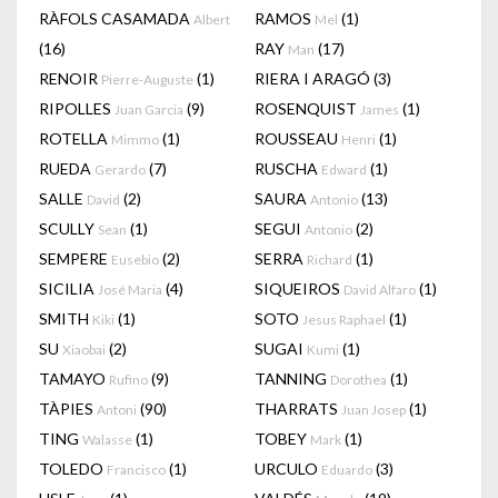
RÀFOLS CASAMADA
RAMOS
(1)
Albert
Mel
(16)
RAY
(17)
Man
RENOIR
(1)
RIERA I ARAGÓ
(3)
Pierre-Auguste
RIPOLLES
(9)
ROSENQUIST
(1)
Juan Garcia
James
ROTELLA
(1)
ROUSSEAU
(1)
Mimmo
Henri
RUEDA
(7)
RUSCHA
(1)
Gerardo
Edward
SALLE
(2)
SAURA
(13)
David
Antonio
SCULLY
(1)
SEGUI
(2)
Sean
Antonio
SEMPERE
(2)
SERRA
(1)
Eusebio
Richard
SICILIA
(4)
SIQUEIROS
(1)
José Maria
David Alfaro
SMITH
(1)
SOTO
(1)
Kiki
Jesus Raphael
SU
(2)
SUGAI
(1)
Xiaobai
Kumi
TAMAYO
(9)
TANNING
(1)
Rufino
Dorothea
TÀPIES
(90)
THARRATS
(1)
Antoni
Juan Josep
TING
(1)
TOBEY
(1)
Walasse
Mark
TOLEDO
(1)
URCULO
(3)
Francisco
Eduardo