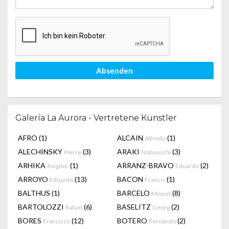
Absenden
Galería La Aurora - Vertretene Künstler
AFRO
(1)
ALCAIN
(1)
Alfredo
ALECHINSKY
(3)
ARAKI
(3)
Pierre
Nobuyoshi
ARHIKA
(1)
ARRANZ-BRAVO
(2)
Avigdor
Eduardo
ARROYO
(13)
BACON
(1)
Eduardo
Francis
BALTHUS
(1)
BARCELO
(8)
Miquel
BARTOLOZZI
(6)
BASELITZ
(2)
Rafael
Georg
BORES
(12)
BOTERO
(2)
Francisco
Fernando