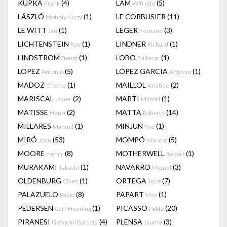
KUPKA
(4)
LAM
(5)
Frank
Wifredo
LÁSZLÓ
(1)
LE CORBUSIER
(11)
Moholy-Nagy
LE WITT
(1)
LEGER
(3)
Jan
Fernand
LICHTENSTEIN
(1)
LINDNER
(1)
Roy
Richard
LINDSTROM
(1)
LOBO
(1)
Bengt
Baltasar
LOPEZ
(5)
LÓPEZ GARCIA
(1)
Antonio
Antonio
MADOZ
(1)
MAILLOL
(2)
Chema
Aristide
MARISCAL
(2)
MARTI
(1)
Javier
Marcel
MATISSE
(2)
MATTA
(14)
Henri
Roberto
MILLARES
(1)
MINJUN
(1)
Manuel
Yue
MIRÓ
(53)
MOMPÓ
(5)
Joan
Manolo
MOORE
(8)
MOTHERWELL
(1)
Henry
Robert
MURAKAMI
(1)
NAVARRO
(3)
Takashi
Miquel
OLDENBURG
(1)
ORTEGA
(7)
Claes
Jose
PALAZUELO
(8)
PAPART
(1)
Pablo
Max
PEDERSEN
(1)
PICASSO
(20)
Carl-Henning
Pablo
PIRANESI
(4)
PLENSA
(3)
Giovanni Battista
Jaume