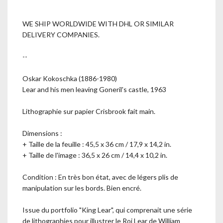
WE SHIP WORLDWIDE WITH DHL OR SIMILAR
DELIVERY COMPANIES.
--
Oskar Kokoschka (1886-1980)
Lear and his men leaving Goneril's castle, 1963
Lithographie sur papier Crisbrook fait main.
Dimensions :
+ Taille de la feuille : 45,5 x 36 cm / 17,9 x 14,2 in.
+ Taille de l'image : 36,5 x 26 cm / 14,4 x 10,2 in.
Condition : En très bon état, avec de légers plis de
manipulation sur les bords. Bien encré.
Issue du portfolio "King Lear", qui comprenait une série
de lithographies pour illustrer le Roi Lear de William