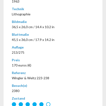
1963
Technik
Lithographie
Bildmaße
36,5 x 26,0 cm / 14.4 x 10.2 in
Blattmaße
45,5 x 36,0 cm / 17.9 x 14.2 in
Auflage
213/275
Preis
170 euros (€)
Referenz
Wingler & Weltz 223-238
Besuch(e)
2380
Zustand