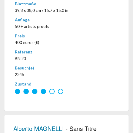
Blattmaße
39,8 x 38,0 cm / 15.7 x 15.0 in
Auflage
50 + artists proofs
Preis
400 euros (€)
Referenz
BN 23
Besuch(e)
2245
Zustand
Alberto MAGNELLI
- Sans Titre