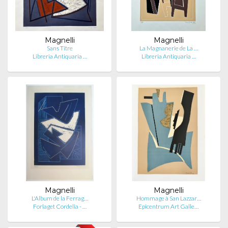
Magnelli
Magnelli
Sans Titre
La Magnanerie de La …
Libreria Antiquaria …
Libreria Antiquaria …
Magnelli
Magnelli
L'Album de la Ferrag…
Hommage à San Lazzar…
Forlaget Cordelia - …
Epicentrum Art Galle…