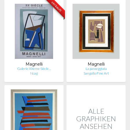
verkauft
Magnelli
Magnelli
Galerie XXème Siècle…
La passeggiata
Ncag
Sangallo Fine Art
ALLE
GRAPHIKEN
ANSEHEN