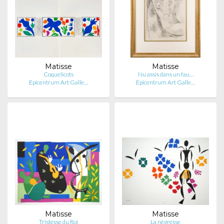
Matisse
Matisse
Coquelicots
Nu assis dans un fau…
Epicentrum Art Galle…
Epicentrum Art Galle…
Matisse
Matisse
Tristesse du Roi
La négresse