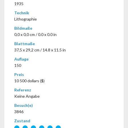
1935
Technik
Lithographie
Bildmaße
0,0 x 0,0 cm / 0.0 x 0.0 in
Blattmaße
37,5 x 29,2 cm / 14.8 x 11.5 in
Auflage
150
Preis
10 500 dollars ($)
Referenz
Keine Angabe
Besuch(e)
3846
Zustand