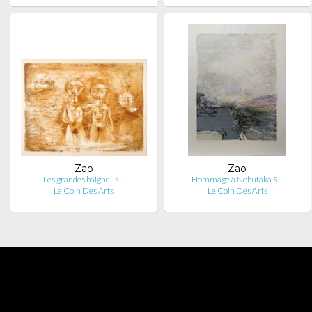
Zao
Zao
Les grandes baigneus…
Hommage à Nobutaka S…
Le Coin Des Arts
Le Coin Des Arts