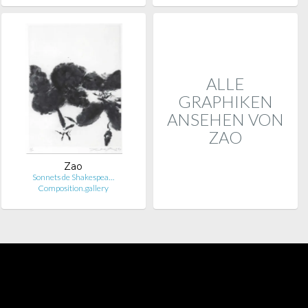
ALLE
GRAPHIKEN
ANSEHEN VON
ZAO
Zao
Sonnets de Shakespea…
Composition.gallery