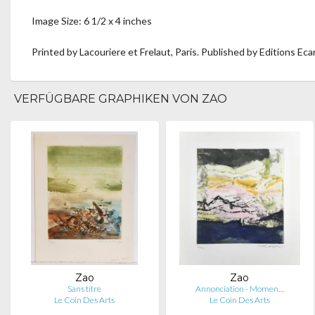
Image Size: 6 1/2 x 4 inches
Printed by Lacouriere et Frelaut, Paris. Published by Editions Eca
VERFÜGBARE GRAPHIKEN VON ZAO
Zao
Zao
Sans titre
Annonciation - Momen…
Le Coin Des Arts
Le Coin Des Arts