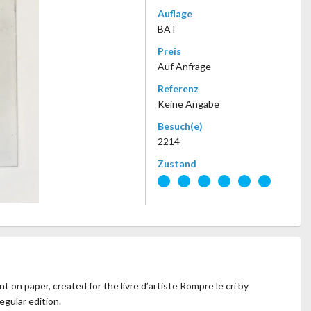
Auflage
BAT
Preis
Auf Anfrage
Referenz
Keine Angabe
Besuch(e)
2214
Zustand
t on paper, created for the livre d’artiste Rompre le cri by
egular edition.