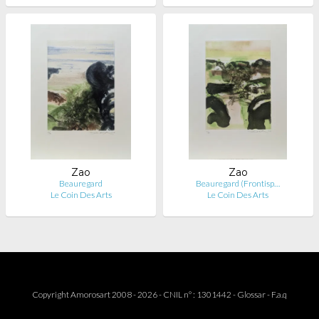
Zao
Zao
Beauregard
Beauregard (Frontisp…
Le Coin Des Arts
Le Coin Des Arts
Copyright Amorosart 2008 - 2026 - CNIL n° : 1301442 -
Glossar
-
F.a.q