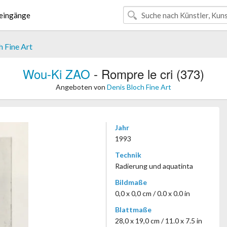
eingänge
h Fine Art
Wou-Ki ZAO
- Rompre le cri (373)
Angeboten von
Denis Bloch Fine Art
Jahr
1993
Technik
Radierung und aquatinta
Bildmaße
0,0 x 0,0 cm / 0.0 x 0.0 in
Blattmaße
28,0 x 19,0 cm / 11.0 x 7.5 in