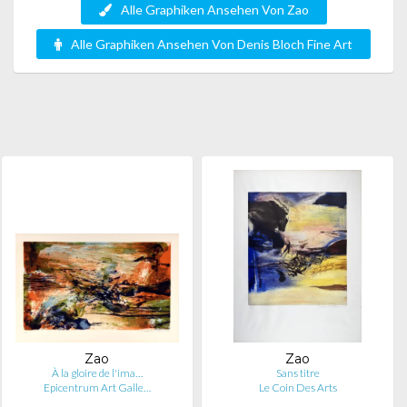
Alle Graphiken Ansehen Von Zao
Alle Graphiken Ansehen Von Denis Bloch Fine Art
Zao
Zao
À la gloire de l'ima…
Sans titre
Epicentrum Art Galle…
Le Coin Des Arts