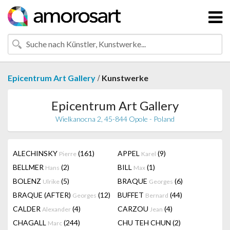
/
Epicentrum Art Gallery
Kunstwerke
Epicentrum Art Gallery
Wielkanocna 2, 45-844 Opole - Poland
ALECHINSKY
(161)
APPEL
(9)
Pierre
Karel
BELLMER
(2)
BILL
(1)
Hans
Max
BOLENZ
(5)
BRAQUE
(6)
Ulrike
Georges
BRAQUE (AFTER)
(12)
BUFFET
(44)
Georges
Bernard
CALDER
(4)
CARZOU
(4)
Alexander
Jean
CHAGALL
(244)
CHU TEH CHUN
(2)
Marc