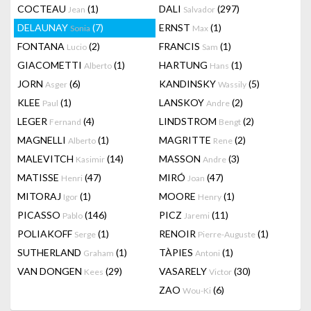
COCTEAU
(1)
DALI
(297)
Jean
Salvador
DELAUNAY
(7)
ERNST
(1)
Sonia
Max
FONTANA
(2)
FRANCIS
(1)
Lucio
Sam
GIACOMETTI
(1)
HARTUNG
(1)
Alberto
Hans
JORN
(6)
KANDINSKY
(5)
Asger
Wassily
KLEE
(1)
LANSKOY
(2)
Paul
Andre
LEGER
(4)
LINDSTROM
(2)
Fernand
Bengt
MAGNELLI
(1)
MAGRITTE
(2)
Alberto
Rene
MALEVITCH
(14)
MASSON
(3)
Kasimir
Andre
MATISSE
(47)
MIRÓ
(47)
Henri
Joan
MITORAJ
(1)
MOORE
(1)
Igor
Henry
PICASSO
(146)
PICZ
(11)
Pablo
Jaremi
POLIAKOFF
(1)
RENOIR
(1)
Serge
Pierre-Auguste
SUTHERLAND
(1)
TÀPIES
(1)
Graham
Antoni
VAN DONGEN
(29)
VASARELY
(30)
Kees
Victor
ZAO
(6)
Wou-Ki