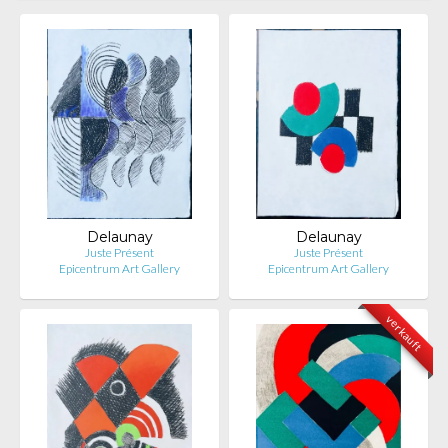
Delaunay
Delaunay
Juste Présent
Juste Présent
Epicentrum Art Gallery
Epicentrum Art Gallery
verkauft