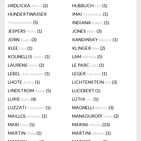
HRDLICKA
(2)
HUBBUCH
(1)
Alfred
Karl
HUNDERTWASSER
IMAI
(1)
Toshimitsu
(5)
INDIANA
(1)
Friedensreich
Robert
JESPERS
(1)
JONES
(3)
Floris
Allen
JORN
(3)
KANDINSKY
(1)
Asger
Wassily
KLEE
(1)
KLINGER
(2)
Paul
Max
KOUNELLIS
(1)
LAM
(5)
Jannis
Wifredo
LAURENS
(2)
LE PARC
(1)
Henri
Julio
LEBEL
(1)
LEGER
(1)
Jean-Jacques
Fernand
LHOTE
(1)
LICHTENSTEIN
(3)
André
Roy
LINDSTROM
(5)
LUCEBERT
(1)
Bengt
LURIE
(4)
LÜTHI
(1)
Boris
Urs
LUZZATI
(1)
MAGNELLI
(3)
Emanuele
Alberto
MAILLOL
(1)
MANSOUROFF
(2)
Aristide
Pavel
MARI
(1)
MARINI
(33)
Enzo
Marino
MARTIN
(1)
MARTINI
(1)
Philip
Alberto