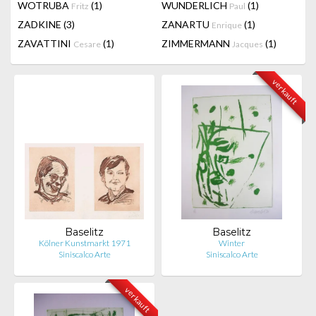
WOTRUBA
(1)
WUNDERLICH
(1)
Fritz
Paul
ZADKINE
(3)
ZANARTU
(1)
Enrique
ZAVATTINI
(1)
ZIMMERMANN
(1)
Cesare
Jacques
verkauft
Baselitz
Baselitz
Kölner Kunstmarkt 1971
Winter
Siniscalco Arte
Siniscalco Arte
verkauft