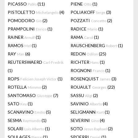
PICASSO
(11)
PIENE
(1)
Pablo
Otto
PISTOLETTO
(4)
POLIAKOFF
(3)
Michelangelo
Serge
POMODORO
(2)
POZZATI
(2)
Giò
Concetto
PRAMPOLINI
(1)
RADICE
(1)
Enrico
Mario
RAINER
(1)
RAMA
(1)
Arnulf
Carol
RAMOS
(1)
RAUSCHENBERG
(1)
Mel
Robert
RAY
(6)
REDON
(25)
Man
Odilon
REUTERSWAERD
RICHTER
(1)
Carl-Fredrik
Hans
(1)
ROGNONI
(1)
Franco
ROPS
(1)
ROSENQUIST
(3)
Felicien Joseph Victor
James
ROTELLA
(2)
ROUAULT
(22)
Mimmo
Georges
SANTOMASO
(7)
SASSU
(2)
Giuseppe
Aligi
SATO
(1)
SAVINIO
(4)
Key
Alberto
SCANAVINO
(5)
SELIGMANN
(1)
Emilio
Kurt
SESMA
(1)
SEVERINI
(4)
Raymundo
Gino
SOLARI
(1)
SOTO
(2)
Luis Alberto
Jesus Raphael
SOULAGES
(1)
SPOERRI
(1)
Pierre
Daniel