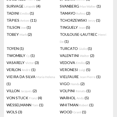
SURVAGE
(4)
SVANBERG
(1)
Léopold
Max Walter
TADINI
(1)
TAMAYO
(2)
Emilio
Rufino
TÀPIES
(11)
TCHORZEWSKI
(1)
Antoni
Jerzy
TILSON
(1)
TINGUELY
(5)
Joe
Jean
TOBEY
(2)
TOULOUSE-LAUTREC
Mark
Henri
(1)
De
TOYEN
(1)
TURCATO
(1)
Giulio
TWOMBLY
(1)
VALENTINI
(2)
Cy
Walter
VASARELY
(3)
VEDOVA
(2)
Victor
Emilio
VERLON
(1)
VERONESI
(5)
André
Luigi
VIEIRA DA SILVA
VIELFAURE
(1)
Maria Helena
Jean Pierre
(1)
VIGO
(2)
Nanda
VILLON
(2)
VOLPINI
(1)
Jacques
Renato
VON STUCK
(4)
WARHOL
(5)
Franz
Andy
WESSELMANN
(1)
WHITMAN
(1)
Tom
Robert
WOLS
(3)
WOOD
(1)
Grant