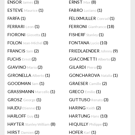
ENSOR
(3)
ERNST
(8)
James
Max
ESTEVE
(1)
FABRO
(1)
Maurice
Luciano
FARFA
(1)
FELIXMULLER
(1)
Conrad
FERRARI
(1)
FERRONI
(18)
Leon
Gianfranco
FIORONI
(1)
FISHERF
(1)
Giosetta
Stanley
FOLON
(3)
FONTANA
(10)
Jean-Michel
Lucio
FRANCIS
(2)
FRIEDLAENDER
(9)
Sam
Johnny
FUCHS
(2)
GIACOMETTI
(2)
Ernst
Alberto
GIAVINO
(2)
GILARDI
(1)
Mario
Piero
GIRONELLA
(1)
GONCHAROVA
(1)
Alberto
Natalia
GOODMAN
(1)
GRAESER
(2)
Sam
Camille
GRASSMANN
(1)
GRECO
(1)
Marcello
Emilio
GROSZ
(1)
GUTTUSO
(3)
George
Renato
HAJDU
(1)
HARING
(2)
Etienne
Keith
HARLOFF
(1)
HARTUNG
(10)
Guy
Hans
HAYTER
(8)
HIQUILLY
(1)
Stanley William
Philippe
HIRST
(2)
HOFER
(1)
Damien
Karl