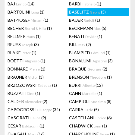
BAJ
(14)
BARBI
(1)
Enrico
Fabrizio
BARTOLINI
(1)
BASELITZ
(3)
Luigi
Georg
BAT-YOSEF
(1)
BAUER
(1)
Miriam
Rudolf
BECHER
(1)
BECKMANN
(5)
Bernd & Hilla
Max
BELLMER
(1)
BENATI
(1)
Hans
Davide
BEUYS
(3)
BILL
(2)
Joseph
Max
BLAKE
(1)
BLAMPIED
(1)
Peter
Edmund
BOETTI
(1)
BONALUMI
(3)
Alighiero
Agostino
BONNARD
(1)
BRAQUE
(2)
Pierre
Georges
BRAUNER
(3)
BRENSON
(1)
Victor
Theodore
BRZOZOWSKI
(1)
BURRI
(12)
Tadeusz
Alberto
BUZZATI
(1)
CAHN
(1)
Dino
Marcelle
CALDER
(2)
CAMPIGLI
(8)
Alexander
Massimo
CAPOGROSSI
(34)
CARRA
(5)
Giuseppe
Carlo
CASORATI
(9)
CASTELLANI
(6)
Felice
Enrico
CESAR
(1)
CHADWICK
(1)
Baldaccini
Lynn
CHAGALL
(16)
CHARCHOUNE
(1)
Marc
Serge