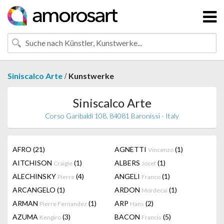
/
Siniscalco Arte
Kunstwerke
Siniscalco Arte
Corso Garibaldi 108, 84081 Baronissi - Italy
AFRO
(21)
AGNETTI
(1)
Vincenzo
AITCHISON
(1)
ALBERS
(1)
Craigie
Josef
ALECHINSKY
(4)
ANGELI
(1)
Pierre
Franco
ARCANGELO
(1)
ARDON
(1)
Mordecai
ARMAN
(1)
ARP
(2)
Pierre Fernandez
Hans
AZUMA
(3)
BACON
(5)
Kengiro
Francis