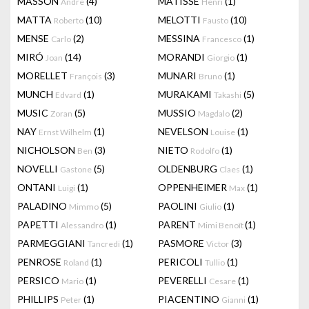
MASSON
(4)
MATISSE
(1)
Andre
Henri
MATTA
(10)
MELOTTI
(10)
Roberto
Fausto
MENSE
(2)
MESSINA
(1)
Carlo
Francesco
MIRÓ
(14)
MORANDI
(1)
Joan
Giorgio
MORELLET
(3)
MUNARI
(1)
François
Bruno
MUNCH
(1)
MURAKAMI
(5)
Edvard
Takashi
MUSIC
(5)
MUSSIO
(2)
Zoran
Magdalo
NAY
(1)
NEVELSON
(1)
Ernst Wilhelm
Louise
NICHOLSON
(3)
NIETO
(1)
Ben
Rodolfo
NOVELLI
(5)
OLDENBURG
(1)
Gastone
Claes
ONTANI
(1)
OPPENHEIMER
(1)
Luigi
Max
PALADINO
(5)
PAOLINI
(1)
Mimmo
Giulio
PAPETTI
(1)
PARENT
(1)
Alessandro
Mimi Benoît
PARMEGGIANI
(1)
PASMORE
(3)
Tancredi
Victor
PENROSE
(1)
PERICOLI
(1)
Roland
Tullio
PERSICO
(1)
PEVERELLI
(1)
Mario
Cesare
PHILLIPS
(1)
PIACENTINO
(1)
Peter
Gianni