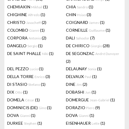
CHEMIAKIN
(1)
CHIA
(1)
Mikhail
Sandro
CHIGHINE
(1)
CHIN
(3)
Alfredo
Hsiao
CHRISTO
(2)
COIGNARD
(1)
Javacheff
James
COLOMBO
(1)
CORNEILLE
(1)
Gianni
Guillaume
CORPORA
(2)
DALI
(7)
Antonio
Salvador
DANGELO
(1)
DE CHIRICO
(28)
Sergio
Giorgio
DE SAINT PHALLE
(1)
DE SEGONZAC
Niki
André Dunoyer
(2)
DEL PEZZO
(1)
DELAUNAY
(1)
Lucio
Sonia
DELLA TORRE
(3)
DELVAUX
(1)
Enrico
Paul
DI STASIO
(1)
DINE
(2)
Stefano
Jim
DIX
(1)
DOBASHI
(1)
Otto
Jun
DOMELA
(1)
DOMERGUE
(1)
César
Jean-Gabriel
DOMINICIS (DE)
(1)
DORAZIO
(9)
Gino
Piero
DOVA
(1)
DOVA
(1)
Gianni
Gianni
DURKEE
(1)
EISENHAUER
(1)
Stephen
Lette