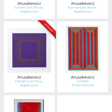
Anuszkiewicz
Anuszkiewicz
Summer Suite (Red wi…
Summer Suite (Red wi…
Rogallery.com
Rogallery.com
verkauft
Anuszkiewicz
Anuszkiewicz
Midnight Suite (Purp…
Untiltled
Rogallery.com
El Taller Amarillo