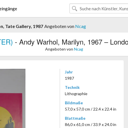
eingänge
, Tate Gallery, 1987
Angeboten von
Ncag
TER)
- Andy Warhol, Marilyn, 1967 – Londo
Angeboten von
Ncag
Jahr
1987
Technik
Lithographie
Bildmaße
57,0 x 57,0 cm / 22.4 x 22.4 in
Blattmaße
86,0 x 61,0 cm / 33.9 x 24.0 in