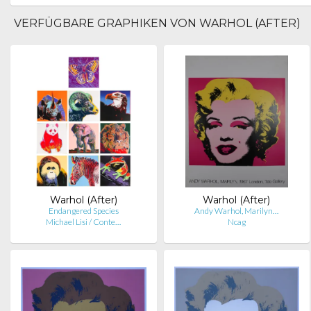
VERFÜGBARE GRAPHIKEN VON WARHOL (AFTER)
Warhol (After)
Warhol (After)
Endangered Species
Andy Warhol, Marilyn…
Michael Lisi / Conte…
Ncag