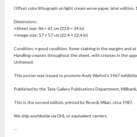
Offset color lithograph on light cream wove paper, later edition, 
Dimensions:
+Sheet size: 86 × 61 cm (33.8 × 24 in)
+Image size: 57 × 57 cm (22.4 × 22.4 in)
Condition: n good condition. Some staining in the margins and at
Handling creases throughout the sheet, with creases in the upper
Unframed.
This poster was issued to promote Andy Warhol’s 1967 exhibition
Published by the Tate Gallery Publications Department, Millban
This is the second edition, printed by Ricordi, Milan, circa 1987.
We ship worldwide via DHL or equivalent carriers.
--