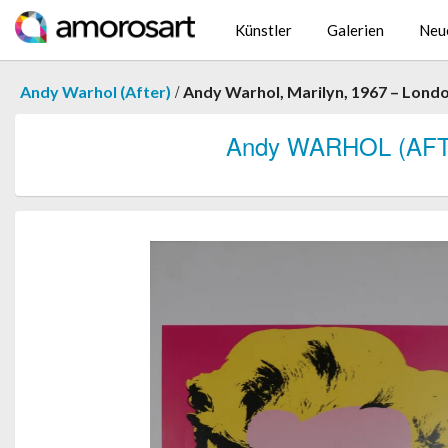
Künstler
Galerien
Neu
/
Andy Warhol (After)
Andy Warhol, Marilyn, 1967 – London
Andy WARHOL (AF