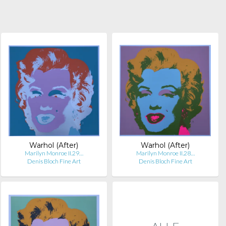
Warhol (After)
Warhol (After)
Marilyn Monroe II.29…
Marilyn Monroe II.28…
Denis Bloch Fine Art
Denis Bloch Fine Art