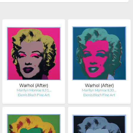
Warhol (After)
Warhol (After)
Marilyn Monroe II.31…
Marilyn Monroe II.30…
Denis Bloch Fine Art
Denis Bloch Fine Art