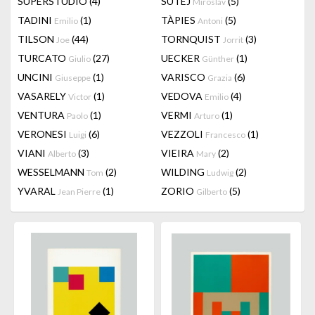
SUPERSTUDIO
(4)
SUTEJ
(5)
Miroslav
TADINI
(1)
TÀPIES
(5)
Emilio
Antoni
TILSON
(44)
TORNQUIST
(3)
Joe
Jorrit
TURCATO
(27)
UECKER
(1)
Giulio
Günther
UNCINI
(1)
VARISCO
(6)
Giuseppe
Grazia
VASARELY
(1)
VEDOVA
(4)
Victor
Emilio
VENTURA
(1)
VERMI
(1)
Paolo
Arturo
VERONESI
(6)
VEZZOLI
(1)
Luigi
Francesco
VIANI
(3)
VIEIRA
(2)
Alberto
Mary
WESSELMANN
(2)
WILDING
(2)
Tom
Ludwig
YVARAL
(1)
ZORIO
(5)
Jean Pierre
Gilberto