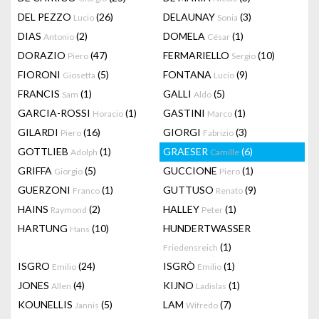
DEL PEZZO
(26)
DELAUNAY
(3)
Lucio
Sonia
DIAS
(2)
DOMELA
(1)
Antonio
César
DORAZIO
(47)
FERMARIELLO
(10)
Piero
Sergio
FIORONI
(5)
FONTANA
(9)
Giosetta
Lucio
FRANCIS
(1)
GALLI
(5)
Sam
Aldo
GARCIA-ROSSI
(1)
GASTINI
(1)
Horacio
Marco
GILARDI
(16)
GIORGI
(3)
Piero
Fabrizio
GOTTLIEB
(1)
GRAESER
(6)
Adolph
Camille
GRIFFA
(5)
GUCCIONE
(1)
Giorgio
Piero
GUERZONI
(1)
GUTTUSO
(9)
Franco
Renato
HAINS
(2)
HALLEY
(1)
Raymond
Peter
HARTUNG
(10)
HUNDERTWASSER
Hans
(1)
Friedensreich
ISGRO
(24)
ISGRÒ
(1)
Emilio
Emilio
JONES
(4)
KIJNO
(1)
Allen
Ladislas
KOUNELLIS
(5)
LAM
(7)
Jannis
Wifredo