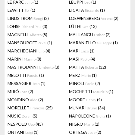
LE PARC
(1)
LEUPPI
(1)
Julio
Leo
LEWITT
(1)
LICATA
(1)
Sol
Riccardo
LINDSTROM
(2)
LOEWENSBERG
(2)
Bengt
Verena
LOHSE
(3)
LÜTHI
(13)
Richard Paul
Urs
MAGNELLI
(5)
MAHLANGU
(2)
Alberto
Esther
MANSOUROFF
(1)
MARANIELLO
(1)
Pavel
Giuseppe
MARCHEGIANI
(4)
MARI
(1)
Elio
Enzo
MARINI
(8)
MASI
(4)
Marino
Paolo
MASTROIANNI
(3)
MATTA
(32)
Umberto
Roberto
MELOTTI
(1)
MERZ
(1)
Fausto
Mario
MESSAGIER
(1)
MINOLI
(2)
Jean
Paolo
MIRÓ
(2)
MOCHETTI
(1)
Joan
Maurizio
MONDINO
(2)
MOORE
(4)
Aldo
Henry
MORELLET
(25)
MUNARI
(34)
François
Bruno
MUSIC
(5)
NAPOLEONE
(1)
Zoran
Giulia
NESPOLO
(45)
NIGRO
(2)
Ugo
Mario
ONTANI
(1)
ORTEGA
(2)
Luigi
Jose