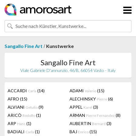
/
Sangallo Fine Art
Kunstwerke
Sangallo Fine Art
Viale Gabriele D'annunzio, 46/B, 66054 Vasto - Italy
ACCARDI
(14)
ADAMI
(15)
Carla
Valerio
AFRO
(15)
ALECHINSKY
(6)
Pierre
ALVIANI
(9)
APPEL
(3)
Getulio
Karel
ARICÒ
(1)
ARMAN
(8)
Rodolfo
Pierre Fernandez
ARP
(1)
AUBERTIN
(3)
Hans
Bernard
BADIALI
(1)
BAJ
(15)
Carla
Enrico