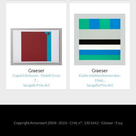
Graeser
Graeser
Caput Mortuum - Violett Grun
Kuhle relation/konversion-
7…
1966…
Sangallo Fine Art
Sangallo Fine Art
Copyright Amorosart 2008 - 2026 - CNIL n° : 1301442 -
Glossar
-
F.a.q