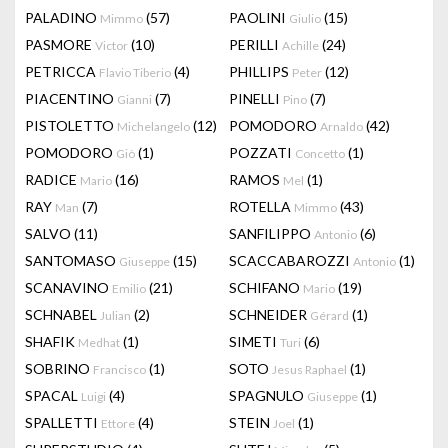
PALADINO
(57)
PAOLINI
(15)
Mimmo
Giulio
PASMORE
(10)
PERILLI
(24)
Victor
Achille
PETRICCA
(4)
PHILLIPS
(12)
Flavio Tiberio
Peter
PIACENTINO
(7)
PINELLI
(7)
Gianni
Pino
PISTOLETTO
(12)
POMODORO
(42)
Michelangelo
Arnaldo
POMODORO
(1)
POZZATI
(1)
Giò
Concetto
RADICE
(16)
RAMOS
(1)
Mario
Mel
RAY
(7)
ROTELLA
(43)
Man
Mimmo
SALVO
(11)
SANFILIPPO
(6)
Antonio
SANTOMASO
(15)
SCACCABAROZZI
(1)
Giuseppe
Antonio
SCANAVINO
(21)
SCHIFANO
(19)
Emilio
Mario
SCHNABEL
(2)
SCHNEIDER
(1)
Julian
Gérard
SHAFIK
(1)
SIMETI
(6)
Medhat
Turi
SOBRINO
(1)
SOTO
(1)
Francisco
Jesus Raphael
SPACAL
(4)
SPAGNULO
(1)
Luigi
Giuseppe
SPALLETTI
(4)
STEIN
(1)
Ettore
Joel