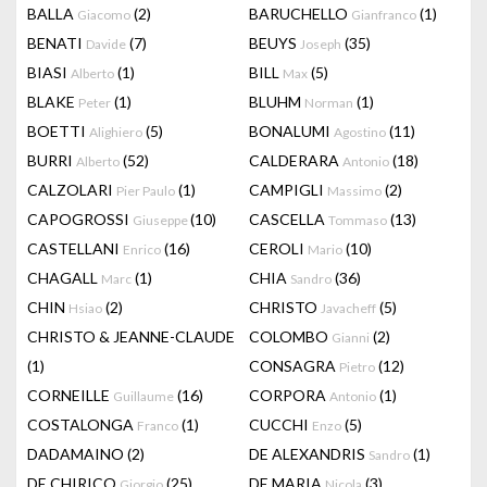
BALLA
(2)
BARUCHELLO
(1)
Giacomo
Gianfranco
BENATI
(7)
BEUYS
(35)
Davide
Joseph
BIASI
(1)
BILL
(5)
Alberto
Max
BLAKE
(1)
BLUHM
(1)
Peter
Norman
BOETTI
(5)
BONALUMI
(11)
Alighiero
Agostino
BURRI
(52)
CALDERARA
(18)
Alberto
Antonio
CALZOLARI
(1)
CAMPIGLI
(2)
Pier Paulo
Massimo
CAPOGROSSI
(10)
CASCELLA
(13)
Giuseppe
Tommaso
CASTELLANI
(16)
CEROLI
(10)
Enrico
Mario
CHAGALL
(1)
CHIA
(36)
Marc
Sandro
CHIN
(2)
CHRISTO
(5)
Hsiao
Javacheff
CHRISTO & JEANNE-CLAUDE
COLOMBO
(2)
Gianni
(1)
CONSAGRA
(12)
Pietro
CORNEILLE
(16)
CORPORA
(1)
Guillaume
Antonio
COSTALONGA
(1)
CUCCHI
(5)
Franco
Enzo
DADAMAINO
(2)
DE ALEXANDRIS
(1)
Sandro
DE CHIRICO
(25)
DE MARIA
(3)
Giorgio
Nicola