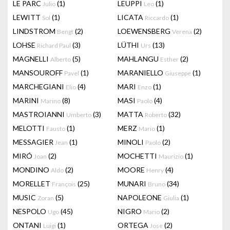
LE PARC
(1)
LEUPPI
(1)
Julio
Leo
LEWITT
(1)
LICATA
(1)
Sol
Riccardo
LINDSTROM
(2)
LOEWENSBERG
(2)
Bengt
Verena
LOHSE
(3)
LÜTHI
(13)
Richard Paul
Urs
MAGNELLI
(5)
MAHLANGU
(2)
Alberto
Esther
MANSOUROFF
(1)
MARANIELLO
(1)
Pavel
Giuseppe
MARCHEGIANI
(4)
MARI
(1)
Elio
Enzo
MARINI
(8)
MASI
(4)
Marino
Paolo
MASTROIANNI
(3)
MATTA
(32)
Umberto
Roberto
MELOTTI
(1)
MERZ
(1)
Fausto
Mario
MESSAGIER
(1)
MINOLI
(2)
Jean
Paolo
MIRÓ
(2)
MOCHETTI
(1)
Joan
Maurizio
MONDINO
(2)
MOORE
(4)
Aldo
Henry
MORELLET
(25)
MUNARI
(34)
François
Bruno
MUSIC
(5)
NAPOLEONE
(1)
Zoran
Giulia
NESPOLO
(45)
NIGRO
(2)
Ugo
Mario
ONTANI
(1)
ORTEGA
(2)
Luigi
Jose