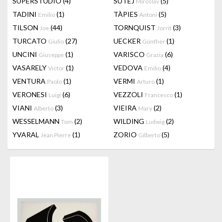
SUPERSTUDIO
(4)
SUTEJ
(5)
Miroslav
TADINI
(1)
TÀPIES
(5)
Emilio
Antoni
TILSON
(44)
TORNQUIST
(3)
Joe
Jorrit
TURCATO
(27)
UECKER
(1)
Giulio
Günther
UNCINI
(1)
VARISCO
(6)
Giuseppe
Grazia
VASARELY
(1)
VEDOVA
(4)
Victor
Emilio
VENTURA
(1)
VERMI
(1)
Paolo
Arturo
VERONESI
(6)
VEZZOLI
(1)
Luigi
Francesco
VIANI
(3)
VIEIRA
(2)
Alberto
Mary
WESSELMANN
(2)
WILDING
(2)
Tom
Ludwig
YVARAL
(1)
ZORIO
(5)
Jean Pierre
Gilberto