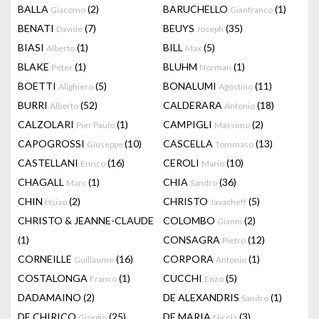
BALLA
(2)
BARUCHELLO
(1)
Giacomo
Gianfranco
BENATI
(7)
BEUYS
(35)
Davide
Joseph
BIASI
(1)
BILL
(5)
Alberto
Max
BLAKE
(1)
BLUHM
(1)
Peter
Norman
BOETTI
(5)
BONALUMI
(11)
Alighiero
Agostino
BURRI
(52)
CALDERARA
(18)
Alberto
Antonio
CALZOLARI
(1)
CAMPIGLI
(2)
Pier Paulo
Massimo
CAPOGROSSI
(10)
CASCELLA
(13)
Giuseppe
Tommaso
CASTELLANI
(16)
CEROLI
(10)
Enrico
Mario
CHAGALL
(1)
CHIA
(36)
Marc
Sandro
CHIN
(2)
CHRISTO
(5)
Hsiao
Javacheff
CHRISTO & JEANNE-CLAUDE
COLOMBO
(2)
Gianni
(1)
CONSAGRA
(12)
Pietro
CORNEILLE
(16)
CORPORA
(1)
Guillaume
Antonio
COSTALONGA
(1)
CUCCHI
(5)
Franco
Enzo
DADAMAINO
(2)
DE ALEXANDRIS
(1)
Sandro
DE CHIRICO
(25)
DE MARIA
(3)
Giorgio
Nicola