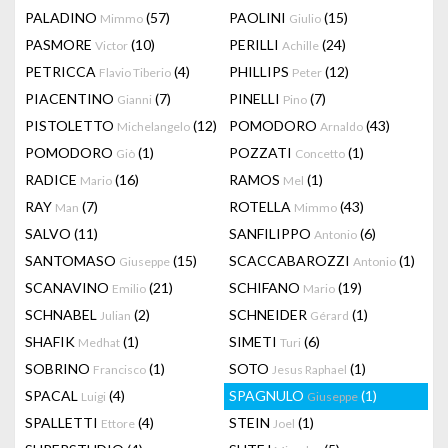
PALADINO
(57)
PAOLINI
(15)
Mimmo
Giulio
PASMORE
(10)
PERILLI
(24)
Victor
Achille
PETRICCA
(4)
PHILLIPS
(12)
Flavio Tiberio
Peter
PIACENTINO
(7)
PINELLI
(7)
Gianni
Pino
PISTOLETTO
(12)
POMODORO
(43)
Michelangelo
Arnaldo
POMODORO
(1)
POZZATI
(1)
Giò
Concetto
RADICE
(16)
RAMOS
(1)
Mario
Mel
RAY
(7)
ROTELLA
(43)
Man
Mimmo
SALVO
(11)
SANFILIPPO
(6)
Antonio
SANTOMASO
(15)
SCACCABAROZZI
(1)
Giuseppe
Antonio
SCANAVINO
(21)
SCHIFANO
(19)
Emilio
Mario
SCHNABEL
(2)
SCHNEIDER
(1)
Julian
Gérard
SHAFIK
(1)
SIMETI
(6)
Medhat
Turi
SOBRINO
(1)
SOTO
(1)
Francisco
Jesus Raphael
SPACAL
(4)
SPAGNULO
(1)
Luigi
Giuseppe
SPALLETTI
(4)
STEIN
(1)
Ettore
Joel