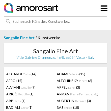
/
Sangallo Fine Art
Kunstwerke
Sangallo Fine Art
Viale Gabriele D'annunzio, 46/B, 66054 Vasto - Italy
ACCARDI
(14)
ADAMI
(15)
Carla
Valerio
AFRO
(15)
ALECHINSKY
(6)
Pierre
ALVIANI
(9)
APPEL
(3)
Getulio
Karel
ARICÒ
(1)
ARMAN
(8)
Rodolfo
Pierre Fernandez
ARP
(1)
AUBERTIN
(3)
Hans
Bernard
BADIALI
(1)
BAJ
(15)
Carla
Enrico