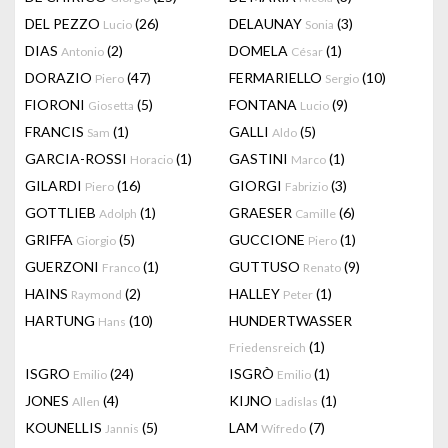
DEL PEZZO
(26)
DELAUNAY
(3)
Lucio
Sonia
DIAS
(2)
DOMELA
(1)
Antonio
César
DORAZIO
(47)
FERMARIELLO
(10)
Piero
Sergio
FIORONI
(5)
FONTANA
(9)
Giosetta
Lucio
FRANCIS
(1)
GALLI
(5)
Sam
Aldo
GARCIA-ROSSI
(1)
GASTINI
(1)
Horacio
Marco
GILARDI
(16)
GIORGI
(3)
Piero
Fabrizio
GOTTLIEB
(1)
GRAESER
(6)
Adolph
Camille
GRIFFA
(5)
GUCCIONE
(1)
Giorgio
Piero
GUERZONI
(1)
GUTTUSO
(9)
Franco
Renato
HAINS
(2)
HALLEY
(1)
Raymond
Peter
HARTUNG
(10)
HUNDERTWASSER
Hans
(1)
Friedensreich
ISGRO
(24)
ISGRÒ
(1)
Emilio
Emilio
JONES
(4)
KIJNO
(1)
Allen
Ladislas
KOUNELLIS
(5)
LAM
(7)
Jannis
Wifredo