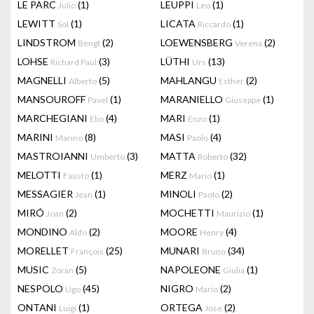
LE PARC
(1)
LEUPPI
(1)
Julio
Leo
LEWITT
(1)
LICATA
(1)
Sol
Riccardo
LINDSTROM
(2)
LOEWENSBERG
(2)
Bengt
Verena
LOHSE
(3)
LÜTHI
(13)
Richard Paul
Urs
MAGNELLI
(5)
MAHLANGU
(2)
Alberto
Esther
MANSOUROFF
(1)
MARANIELLO
(1)
Pavel
Giuseppe
MARCHEGIANI
(4)
MARI
(1)
Elio
Enzo
MARINI
(8)
MASI
(4)
Marino
Paolo
MASTROIANNI
(3)
MATTA
(32)
Umberto
Roberto
MELOTTI
(1)
MERZ
(1)
Fausto
Mario
MESSAGIER
(1)
MINOLI
(2)
Jean
Paolo
MIRÓ
(2)
MOCHETTI
(1)
Joan
Maurizio
MONDINO
(2)
MOORE
(4)
Aldo
Henry
MORELLET
(25)
MUNARI
(34)
François
Bruno
MUSIC
(5)
NAPOLEONE
(1)
Zoran
Giulia
NESPOLO
(45)
NIGRO
(2)
Ugo
Mario
ONTANI
(1)
ORTEGA
(2)
Luigi
Jose