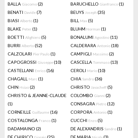
BALLA
(2)
BARUCHELLO
(1)
Giacomo
Gianfranco
BENATI
(7)
BEUYS
(35)
Davide
Joseph
BIASI
(1)
BILL
(5)
Alberto
Max
BLAKE
(1)
BLUHM
(1)
Peter
Norman
BOETTI
(5)
BONALUMI
(11)
Alighiero
Agostino
BURRI
(52)
CALDERARA
(18)
Alberto
Antonio
CALZOLARI
(1)
CAMPIGLI
(2)
Pier Paulo
Massimo
CAPOGROSSI
(10)
CASCELLA
(13)
Giuseppe
Tommaso
CASTELLANI
(16)
CEROLI
(10)
Enrico
Mario
CHAGALL
(1)
CHIA
(36)
Marc
Sandro
CHIN
(2)
CHRISTO
(5)
Hsiao
Javacheff
CHRISTO & JEANNE-CLAUDE
COLOMBO
(2)
Gianni
(1)
CONSAGRA
(12)
Pietro
CORNEILLE
(16)
CORPORA
(1)
Guillaume
Antonio
COSTALONGA
(1)
CUCCHI
(5)
Franco
Enzo
DADAMAINO
(2)
DE ALEXANDRIS
(1)
Sandro
DE CHIRICO
(25)
DE MARIA
(3)
Giorgio
Nicola