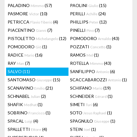
PALADINO
(57)
PAOLINI
(15)
Mimmo
Giulio
PASMORE
(10)
PERILLI
(24)
Victor
Achille
PETRICCA
(4)
PHILLIPS
(12)
Flavio Tiberio
Peter
PIACENTINO
(7)
PINELLI
(7)
Gianni
Pino
PISTOLETTO
(12)
POMODORO
(43)
Michelangelo
Arnaldo
POMODORO
(1)
POZZATI
(1)
Giò
Concetto
RADICE
(16)
RAMOS
(1)
Mario
Mel
RAY
(7)
ROTELLA
(43)
Man
Mimmo
SALVO
(11)
SANFILIPPO
(6)
Antonio
SANTOMASO
(15)
SCACCABAROZZI
(1)
Giuseppe
Antonio
SCANAVINO
(21)
SCHIFANO
(19)
Emilio
Mario
SCHNABEL
(2)
SCHNEIDER
(1)
Julian
Gérard
SHAFIK
(1)
SIMETI
(6)
Medhat
Turi
SOBRINO
(1)
SOTO
(1)
Francisco
Jesus Raphael
SPACAL
(4)
SPAGNULO
(1)
Luigi
Giuseppe
SPALLETTI
(4)
STEIN
(1)
Ettore
Joel