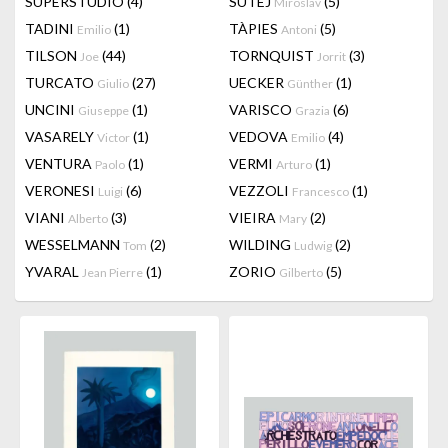
SUPERSTUDIO
(4)
SUTEJ
(5)
Miroslav
TADINI
(1)
TÀPIES
(5)
Emilio
Antoni
TILSON
(44)
TORNQUIST
(3)
Joe
Jorrit
TURCATO
(27)
UECKER
(1)
Giulio
Günther
UNCINI
(1)
VARISCO
(6)
Giuseppe
Grazia
VASARELY
(1)
VEDOVA
(4)
Victor
Emilio
VENTURA
(1)
VERMI
(1)
Paolo
Arturo
VERONESI
(6)
VEZZOLI
(1)
Luigi
Francesco
VIANI
(3)
VIEIRA
(2)
Alberto
Mary
WESSELMANN
(2)
WILDING
(2)
Tom
Ludwig
YVARAL
(1)
ZORIO
(5)
Jean Pierre
Gilberto