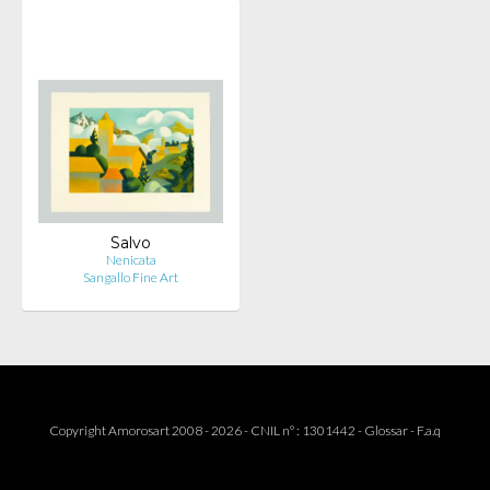
Salvo
Nenicata
Sangallo Fine Art
Copyright Amorosart 2008 - 2026 - CNIL n° : 1301442 -
Glossar
-
F.a.q