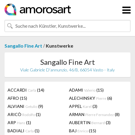
/
Sangallo Fine Art
Kunstwerke
Sangallo Fine Art
Viale Gabriele D'annunzio, 46/B, 66054 Vasto - Italy
ACCARDI
(14)
ADAMI
(15)
Carla
Valerio
AFRO
(15)
ALECHINSKY
(6)
Pierre
ALVIANI
(9)
APPEL
(3)
Getulio
Karel
ARICÒ
(1)
ARMAN
(8)
Rodolfo
Pierre Fernandez
ARP
(1)
AUBERTIN
(3)
Hans
Bernard
BADIALI
(1)
BAJ
(15)
Carla
Enrico