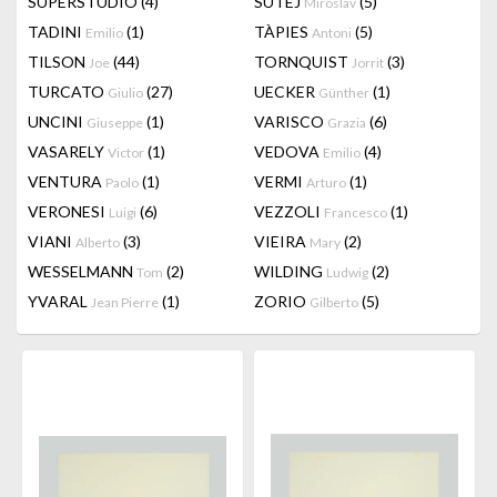
SUPERSTUDIO
(4)
SUTEJ
(5)
Miroslav
TADINI
(1)
TÀPIES
(5)
Emilio
Antoni
TILSON
(44)
TORNQUIST
(3)
Joe
Jorrit
TURCATO
(27)
UECKER
(1)
Giulio
Günther
UNCINI
(1)
VARISCO
(6)
Giuseppe
Grazia
VASARELY
(1)
VEDOVA
(4)
Victor
Emilio
VENTURA
(1)
VERMI
(1)
Paolo
Arturo
VERONESI
(6)
VEZZOLI
(1)
Luigi
Francesco
VIANI
(3)
VIEIRA
(2)
Alberto
Mary
WESSELMANN
(2)
WILDING
(2)
Tom
Ludwig
YVARAL
(1)
ZORIO
(5)
Jean Pierre
Gilberto