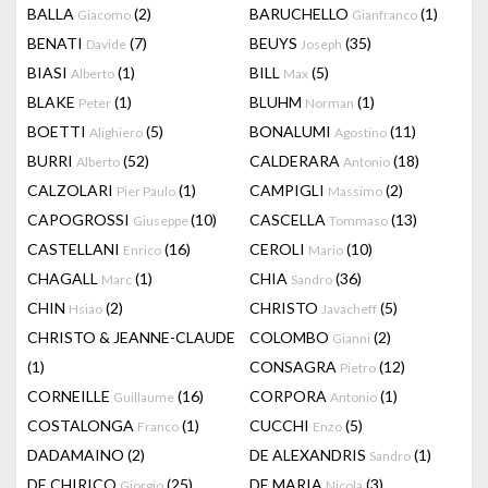
BALLA
(2)
BARUCHELLO
(1)
Giacomo
Gianfranco
BENATI
(7)
BEUYS
(35)
Davide
Joseph
BIASI
(1)
BILL
(5)
Alberto
Max
BLAKE
(1)
BLUHM
(1)
Peter
Norman
BOETTI
(5)
BONALUMI
(11)
Alighiero
Agostino
BURRI
(52)
CALDERARA
(18)
Alberto
Antonio
CALZOLARI
(1)
CAMPIGLI
(2)
Pier Paulo
Massimo
CAPOGROSSI
(10)
CASCELLA
(13)
Giuseppe
Tommaso
CASTELLANI
(16)
CEROLI
(10)
Enrico
Mario
CHAGALL
(1)
CHIA
(36)
Marc
Sandro
CHIN
(2)
CHRISTO
(5)
Hsiao
Javacheff
CHRISTO & JEANNE-CLAUDE
COLOMBO
(2)
Gianni
(1)
CONSAGRA
(12)
Pietro
CORNEILLE
(16)
CORPORA
(1)
Guillaume
Antonio
COSTALONGA
(1)
CUCCHI
(5)
Franco
Enzo
DADAMAINO
(2)
DE ALEXANDRIS
(1)
Sandro
DE CHIRICO
(25)
DE MARIA
(3)
Giorgio
Nicola