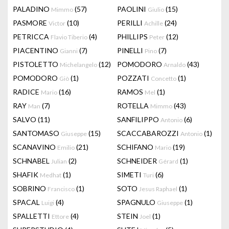
PALADINO
(57)
PAOLINI
(15)
Mimmo
Giulio
PASMORE
(10)
PERILLI
(24)
Victor
Achille
PETRICCA
(4)
PHILLIPS
(12)
Flavio Tiberio
Peter
PIACENTINO
(7)
PINELLI
(7)
Gianni
Pino
PISTOLETTO
(12)
POMODORO
(43)
Michelangelo
Arnaldo
POMODORO
(1)
POZZATI
(1)
Giò
Concetto
RADICE
(16)
RAMOS
(1)
Mario
Mel
RAY
(7)
ROTELLA
(43)
Man
Mimmo
SALVO
(11)
SANFILIPPO
(6)
Antonio
SANTOMASO
(15)
SCACCABAROZZI
(1)
Giuseppe
Antonio
SCANAVINO
(21)
SCHIFANO
(19)
Emilio
Mario
SCHNABEL
(2)
SCHNEIDER
(1)
Julian
Gérard
SHAFIK
(1)
SIMETI
(6)
Medhat
Turi
SOBRINO
(1)
SOTO
(1)
Francisco
Jesus Raphael
SPACAL
(4)
SPAGNULO
(1)
Luigi
Giuseppe
SPALLETTI
(4)
STEIN
(1)
Ettore
Joel