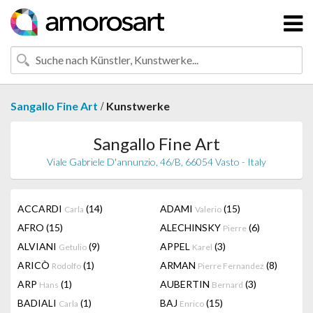
/
Sangallo Fine Art
Kunstwerke
Sangallo Fine Art
Viale Gabriele D'annunzio, 46/B, 66054 Vasto - Italy
ACCARDI
(14)
ADAMI
(15)
Carla
Valerio
AFRO
(15)
ALECHINSKY
(6)
Pierre
ALVIANI
(9)
APPEL
(3)
Getulio
Karel
ARICÒ
(1)
ARMAN
(8)
Rodolfo
Pierre Fernandez
ARP
(1)
AUBERTIN
(3)
Hans
Bernard
BADIALI
(1)
BAJ
(15)
Carla
Enrico