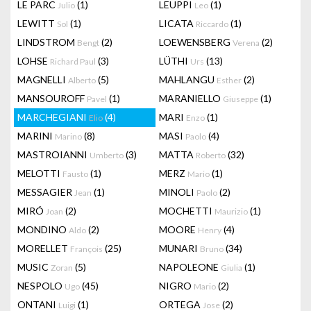
LE PARC
(1)
LEUPPI
(1)
Julio
Leo
LEWITT
(1)
LICATA
(1)
Sol
Riccardo
LINDSTROM
(2)
LOEWENSBERG
(2)
Bengt
Verena
LOHSE
(3)
LÜTHI
(13)
Richard Paul
Urs
MAGNELLI
(5)
MAHLANGU
(2)
Alberto
Esther
MANSOUROFF
(1)
MARANIELLO
(1)
Pavel
Giuseppe
MARCHEGIANI
(4)
MARI
(1)
Elio
Enzo
MARINI
(8)
MASI
(4)
Marino
Paolo
MASTROIANNI
(3)
MATTA
(32)
Umberto
Roberto
MELOTTI
(1)
MERZ
(1)
Fausto
Mario
MESSAGIER
(1)
MINOLI
(2)
Jean
Paolo
MIRÓ
(2)
MOCHETTI
(1)
Joan
Maurizio
MONDINO
(2)
MOORE
(4)
Aldo
Henry
MORELLET
(25)
MUNARI
(34)
François
Bruno
MUSIC
(5)
NAPOLEONE
(1)
Zoran
Giulia
NESPOLO
(45)
NIGRO
(2)
Ugo
Mario
ONTANI
(1)
ORTEGA
(2)
Luigi
Jose