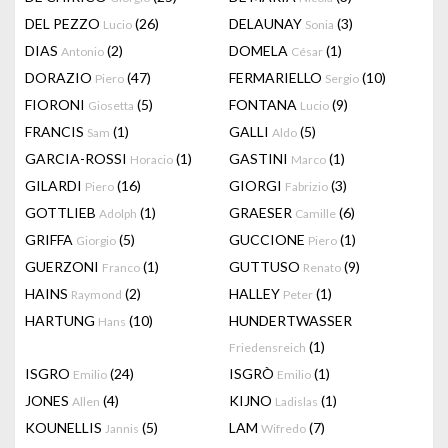
DEL PEZZO
(26)
DELAUNAY
(3)
Lucio
Sonia
DIAS
(2)
DOMELA
(1)
Antonio
César
DORAZIO
(47)
FERMARIELLO
(10)
Piero
Sergio
FIORONI
(5)
FONTANA
(9)
Giosetta
Lucio
FRANCIS
(1)
GALLI
(5)
Sam
Aldo
GARCIA-ROSSI
(1)
GASTINI
(1)
Horacio
Marco
GILARDI
(16)
GIORGI
(3)
Piero
Fabrizio
GOTTLIEB
(1)
GRAESER
(6)
Adolph
Camille
GRIFFA
(5)
GUCCIONE
(1)
Giorgio
Piero
GUERZONI
(1)
GUTTUSO
(9)
Franco
Renato
HAINS
(2)
HALLEY
(1)
Raymond
Peter
HARTUNG
(10)
HUNDERTWASSER
Hans
(1)
Friedensreich
ISGRO
(24)
ISGRÒ
(1)
Emilio
Emilio
JONES
(4)
KIJNO
(1)
Allen
Ladislas
KOUNELLIS
(5)
LAM
(7)
Jannis
Wifredo