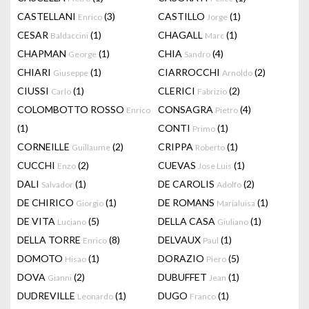
CASTELLANI
(3)
CASTILLO
(1)
Enrico
Jorge
CESAR
(1)
CHAGALL
(1)
Baldaccini
Marc
CHAPMAN
(1)
CHIA
(4)
George
Sandro
CHIARI
(1)
CIARROCCHI
(2)
Giuseppe
Arnoldo
CIUSSI
(1)
CLERICI
(2)
Carlo
Fabrizio
COLOMBOTTO ROSSO
CONSAGRA
(4)
Enrico
Pietro
(1)
CONTI
(1)
Primo
CORNEILLE
(2)
CRIPPA
(1)
Guillaume
Roberto
CUCCHI
(2)
CUEVAS
(1)
Enzo
Jose Luis
DALI
(1)
DE CAROLIS
(2)
Salvador
Adolfo
DE CHIRICO
(1)
DE ROMANS
(1)
Giorgio
Marialuisa
DE VITA
(5)
DELLA CASA
(1)
Luciano
Giuliano
DELLA TORRE
(8)
DELVAUX
(1)
Enrico
Paul
DOMOTO
(1)
DORAZIO
(5)
Hisao
Piero
DOVA
(2)
DUBUFFET
(1)
Gianni
Jean
DUDREVILLE
(1)
DUGO
(1)
Leonardo
Franco