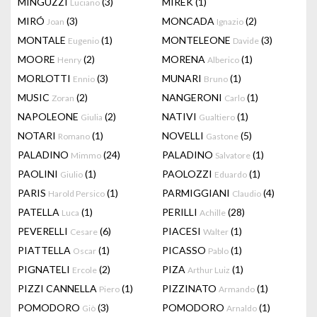
MINGUZZI
(3)
MIREK
(1)
Luciano
MIRÓ
(3)
MONCADA
(2)
Joan
Ignazio
MONTALE
(1)
MONTELEONE
(3)
Eugenio
Davide
MOORE
(2)
MORENA
(1)
Henry
Alberico
MORLOTTI
(3)
MUNARI
(1)
Ennio
Bruno
MUSIC
(2)
NANGERONI
(1)
Zoran
Carlo
NAPOLEONE
(2)
NATIVI
(1)
Giulia
Gualtiero
NOTARI
(1)
NOVELLI
(5)
Romano
Gastone
PALADINO
(24)
PALADINO
(1)
Mimmo
Salvatore
PAOLINI
(1)
PAOLOZZI
(1)
Giulio
Eduardo
PARIS
(1)
PARMIGGIANI
(4)
Harold Persico
Claudio
PATELLA
(1)
PERILLI
(28)
Luca
Achille
PEVERELLI
(6)
PIACESI
(1)
Cesare
Walter
PIATTELLA
(1)
PICASSO
(1)
Oscar
Pablo
PIGNATELI
(2)
PIZA
(1)
Ercole
Arthur Luiz
PIZZI CANNELLA
(1)
PIZZINATO
(1)
Piero
Armando
POMODORO
(3)
POMODORO
(1)
Giò
Arnaldo