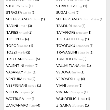
STOPPA
(1)
STRADELLA
(1)
Paulo
Luigi
STRAZZA
(1)
SUGAI
(2)
Guido
Kumi
SUTHERLAND
(1)
SUTHERLAND
(1)
Graham
Graham Vivian
TADINI
(3)
TAMBURI
(4)
Emilio
Orfeo
TÀPIES
(2)
TATAFIORE
(1)
Antoni
Ernesto
TILSON
(6)
TOCCACIELI
(1)
Joe
Luigi
TOPOR
(1)
TOYOFUKU
(1)
Roland
Tomonori
TOZZI
(2)
TRAVAGLINI
(1)
Mario
Edgardo
TRECCANI
(6)
TURCATO
(5)
Ernesto
Giulio
VALENTINI
(2)
VALLMITJANA
(1)
Walter
Abel
VASARELY
(1)
VEDOVA
(1)
Victor
Emilio
VENTURA
(2)
VERONESI
(6)
Paolo
Luigi
VESPIGNANI
(1)
VIANI
(1)
Renzo
Lorenzo
VILLON
(2)
VIVIANI
(1)
Jacques
Giuseppe
WOTRUBA
(1)
WUNDERLICH
(1)
Fritz
Paul
ZANCANARO
(4)
ZIGAINA
(1)
Tono
Giuseppe