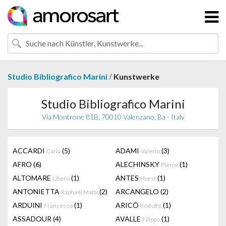
/
Studio Bibliografico Marini
Kunstwerke
Studio Bibliografico Marini
Via Montrone 81B, 70010 Valenzano, Ba - Italy
ACCARDI
(5)
ADAMI
(3)
Carla
Valerio
AFRO
(6)
ALECHINSKY
(1)
Pierre
ALTOMARE
(1)
ANTES
(1)
Libero
Horst
ANTONIETTA
(2)
ARCANGELO
(2)
Raphael Mafai
ARDUINI
(1)
ARICÒ
(1)
Francesco
Rodolfo
ASSADOUR
(4)
AVALLE
(1)
Filippo