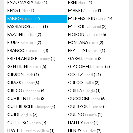
ENZO MARIA
(1)
ERNI
(1)
Salvi
Hans
ERNST
(1)
FABBRI
(1)
Max
Agenore
FABRO
(2)
FALKENSTEIN
(14)
Luciano
Claire
FASSIANOS
(1)
FATTORI
(2)
Alecos
Giovanni
FAZZINI
(2)
FIORONI
(6)
Pericle
Giosetta
FIUME
(2)
FONTANA
(2)
Salvatore
Lucio
FRANCO
(3)
FRATTINI
(1)
Francesco
Vittore
FRIEDLAENDER
(1)
GARELLI
(2)
Johnny
Franco
GENTILINI
(5)
GIACOMELLI
(5)
Franco
Mario
GIBSON
(1)
GOETZ
(11)
Ralph
Henri
GRASS
(5)
GRECO
(2)
Günter
Emilio
GRECO
(4)
GRIFFA
(1)
Francesco
Giorgio
GUARIENTI
(3)
GUCCIONE
(6)
Carlo
Piero
GUERRESCHI
(4)
GUERZONI
(2)
Giuseppe
Franco
GUIDI
(7)
GULINO
(1)
Virgilio
Nunzio
GUTTUSO
(7)
HALLEY
(1)
Renato
Peter
HAYTER
(1)
HENRY
(2)
Stanley William
Maurice