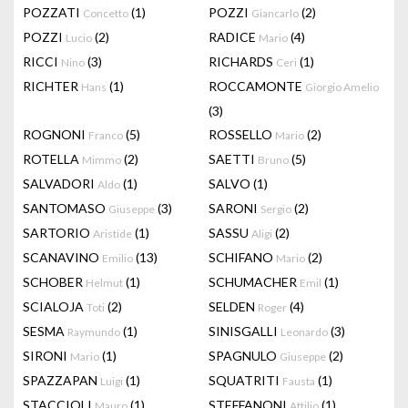
POZZATI
(1)
POZZI
(2)
Concetto
Giancarlo
POZZI
(2)
RADICE
(4)
Lucio
Mario
RICCI
(3)
RICHARDS
(1)
Nino
Ceri
RICHTER
(1)
ROCCAMONTE
Hans
Giorgio Amelio
(3)
ROGNONI
(5)
ROSSELLO
(2)
Franco
Mario
ROTELLA
(2)
SAETTI
(5)
Mimmo
Bruno
SALVADORI
(1)
SALVO
(1)
Aldo
SANTOMASO
(3)
SARONI
(2)
Giuseppe
Sergio
SARTORIO
(1)
SASSU
(2)
Aristide
Aligi
SCANAVINO
(13)
SCHIFANO
(2)
Emilio
Mario
SCHOBER
(1)
SCHUMACHER
(1)
Helmut
Emil
SCIALOJA
(2)
SELDEN
(4)
Toti
Roger
SESMA
(1)
SINISGALLI
(3)
Raymundo
Leonardo
SIRONI
(1)
SPAGNULO
(2)
Mario
Giuseppe
SPAZZAPAN
(1)
SQUATRITI
(1)
Luigi
Fausta
STACCIOLI
(1)
STEFFANONI
(1)
Mauro
Attilio