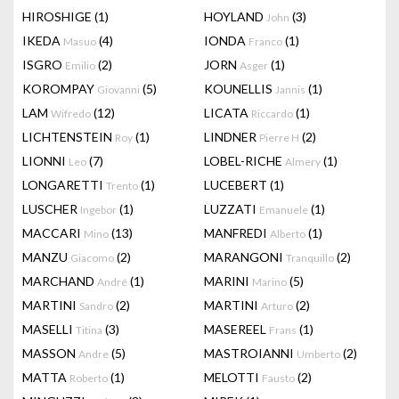
HIROSHIGE
(1)
HOYLAND
(3)
John
IKEDA
(4)
IONDA
(1)
Masuo
Franco
ISGRO
(2)
JORN
(1)
Emilio
Asger
KOROMPAY
(5)
KOUNELLIS
(1)
Giovanni
Jannis
LAM
(12)
LICATA
(1)
Wifredo
Riccardo
LICHTENSTEIN
(1)
LINDNER
(2)
Roy
Pierre H
LIONNI
(7)
LOBEL-RICHE
(1)
Leo
Almery
LONGARETTI
(1)
LUCEBERT
(1)
Trento
LUSCHER
(1)
LUZZATI
(1)
Ingebor
Emanuele
MACCARI
(13)
MANFREDI
(1)
Mino
Alberto
MANZU
(2)
MARANGONI
(2)
Giacomo
Tranquillo
MARCHAND
(1)
MARINI
(5)
André
Marino
MARTINI
(2)
MARTINI
(2)
Sandro
Arturo
MASELLI
(3)
MASEREEL
(1)
Titina
Frans
MASSON
(5)
MASTROIANNI
(2)
Andre
Umberto
MATTA
(1)
MELOTTI
(2)
Roberto
Fausto