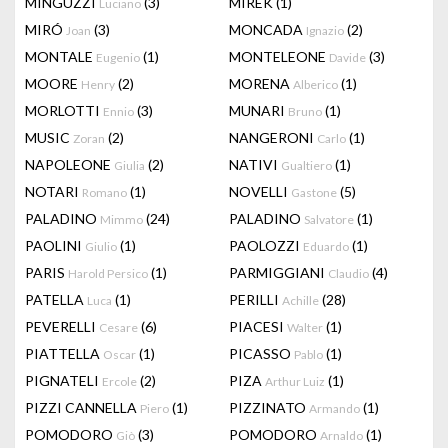
MINGUZZI
(3)
MIREK
(1)
Luciano
MIRÓ
(3)
MONCADA
(2)
Joan
Ignazio
MONTALE
(1)
MONTELEONE
(3)
Eugenio
Davide
MOORE
(2)
MORENA
(1)
Henry
Alberico
MORLOTTI
(3)
MUNARI
(1)
Ennio
Bruno
MUSIC
(2)
NANGERONI
(1)
Zoran
Carlo
NAPOLEONE
(2)
NATIVI
(1)
Giulia
Gualtiero
NOTARI
(1)
NOVELLI
(5)
Romano
Gastone
PALADINO
(24)
PALADINO
(1)
Mimmo
Salvatore
PAOLINI
(1)
PAOLOZZI
(1)
Giulio
Eduardo
PARIS
(1)
PARMIGGIANI
(4)
Harold Persico
Claudio
PATELLA
(1)
PERILLI
(28)
Luca
Achille
PEVERELLI
(6)
PIACESI
(1)
Cesare
Walter
PIATTELLA
(1)
PICASSO
(1)
Oscar
Pablo
PIGNATELI
(2)
PIZA
(1)
Ercole
Arthur Luiz
PIZZI CANNELLA
(1)
PIZZINATO
(1)
Piero
Armando
POMODORO
(3)
POMODORO
(1)
Giò
Arnaldo