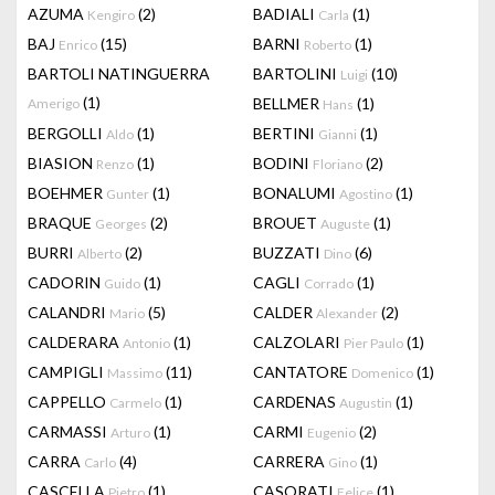
AZUMA
(2)
BADIALI
(1)
Kengiro
Carla
BAJ
(15)
BARNI
(1)
Enrico
Roberto
BARTOLI NATINGUERRA
BARTOLINI
(10)
Luigi
(1)
BELLMER
(1)
Amerigo
Hans
BERGOLLI
(1)
BERTINI
(1)
Aldo
Gianni
BIASION
(1)
BODINI
(2)
Renzo
Floriano
BOEHMER
(1)
BONALUMI
(1)
Gunter
Agostino
BRAQUE
(2)
BROUET
(1)
Georges
Auguste
BURRI
(2)
BUZZATI
(6)
Alberto
Dino
CADORIN
(1)
CAGLI
(1)
Guido
Corrado
CALANDRI
(5)
CALDER
(2)
Mario
Alexander
CALDERARA
(1)
CALZOLARI
(1)
Antonio
Pier Paulo
CAMPIGLI
(11)
CANTATORE
(1)
Massimo
Domenico
CAPPELLO
(1)
CARDENAS
(1)
Carmelo
Augustin
CARMASSI
(1)
CARMI
(2)
Arturo
Eugenio
CARRA
(4)
CARRERA
(1)
Carlo
Gino
CASCELLA
(1)
CASORATI
(1)
Pietro
Felice