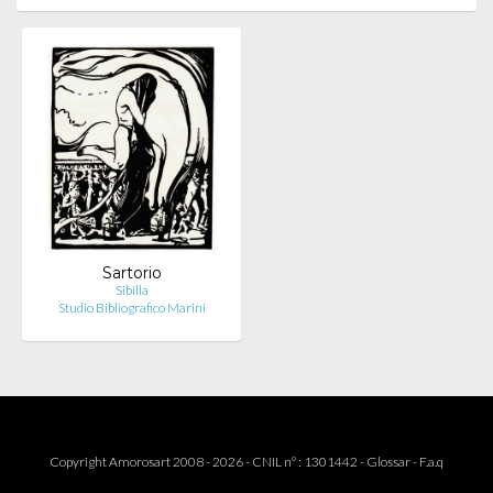
Sartorio
Sibilla
Studio Bibliografico Marini
Copyright Amorosart 2008 - 2026 - CNIL n° : 1301442 -
Glossar
-
F.a.q