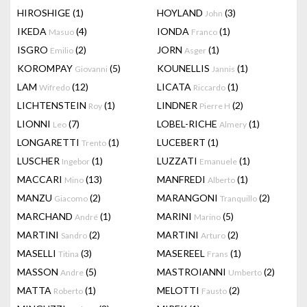
HIROSHIGE
(1)
HOYLAND
(3)
John
IKEDA
(4)
IONDA
(1)
Masuo
Franco
ISGRO
(2)
JORN
(1)
Emilio
Asger
KOROMPAY
(5)
KOUNELLIS
(1)
Giovanni
Jannis
LAM
(12)
LICATA
(1)
Wifredo
Riccardo
LICHTENSTEIN
(1)
LINDNER
(2)
Roy
Pierre H
LIONNI
(7)
LOBEL-RICHE
(1)
Leo
Almery
LONGARETTI
(1)
LUCEBERT
(1)
Trento
LUSCHER
(1)
LUZZATI
(1)
Ingebor
Emanuele
MACCARI
(13)
MANFREDI
(1)
Mino
Alberto
MANZU
(2)
MARANGONI
(2)
Giacomo
Tranquillo
MARCHAND
(1)
MARINI
(5)
André
Marino
MARTINI
(2)
MARTINI
(2)
Sandro
Arturo
MASELLI
(3)
MASEREEL
(1)
Titina
Frans
MASSON
(5)
MASTROIANNI
(2)
Andre
Umberto
MATTA
(1)
MELOTTI
(2)
Roberto
Fausto