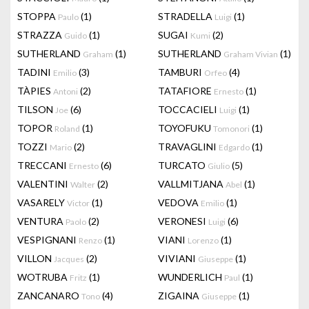
STOPPA
(1)
STRADELLA
(1)
Paulo
Luigi
STRAZZA
(1)
SUGAI
(2)
Guido
Kumi
SUTHERLAND
(1)
SUTHERLAND
(1)
Graham
Graham Vivian
TADINI
(3)
TAMBURI
(4)
Emilio
Orfeo
TÀPIES
(2)
TATAFIORE
(1)
Antoni
Ernesto
TILSON
(6)
TOCCACIELI
(1)
Joe
Luigi
TOPOR
(1)
TOYOFUKU
(1)
Roland
Tomonori
TOZZI
(2)
TRAVAGLINI
(1)
Mario
Edgardo
TRECCANI
(6)
TURCATO
(5)
Ernesto
Giulio
VALENTINI
(2)
VALLMITJANA
(1)
Walter
Abel
VASARELY
(1)
VEDOVA
(1)
Victor
Emilio
VENTURA
(2)
VERONESI
(6)
Paolo
Luigi
VESPIGNANI
(1)
VIANI
(1)
Renzo
Lorenzo
VILLON
(2)
VIVIANI
(1)
Jacques
Giuseppe
WOTRUBA
(1)
WUNDERLICH
(1)
Fritz
Paul
ZANCANARO
(4)
ZIGAINA
(1)
Tono
Giuseppe