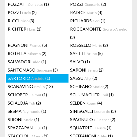
POZZATI
(1)
POZZI
(2)
Concetto
Giancarlo
POZZI
(2)
RADICE
(4)
Lucio
Mario
RICCI
(3)
RICHARDS
(1)
Nino
Ceri
RICHTER
(1)
ROCCAMONTE
Hans
Giorgio Amelio
(3)
ROGNONI
(5)
ROSSELLO
(2)
Franco
Mario
ROTELLA
(2)
SAETTI
(5)
Mimmo
Bruno
SALVADORI
(1)
SALVO
(1)
Aldo
SANTOMASO
(3)
SARONI
(2)
Giuseppe
Sergio
SARTORIO
(1)
SASSU
(2)
Aristide
Aligi
SCANAVINO
(13)
SCHIFANO
(2)
Emilio
Mario
SCHOBER
(1)
SCHUMACHER
(1)
Helmut
Emil
SCIALOJA
(2)
SELDEN
(4)
Toti
Roger
SESMA
(1)
SINISGALLI
(3)
Raymundo
Leonardo
SIRONI
(1)
SPAGNULO
(2)
Mario
Giuseppe
SPAZZAPAN
(1)
SQUATRITI
(1)
Luigi
Fausta
STACCIOLI
(1)
STEFFANONI
(1)
Mauro
Attilio