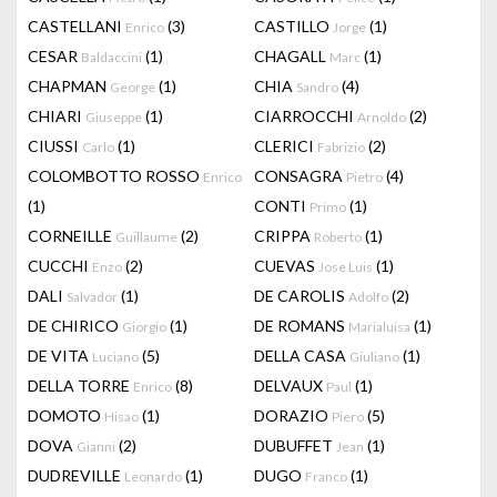
CASTELLANI
(3)
CASTILLO
(1)
Enrico
Jorge
CESAR
(1)
CHAGALL
(1)
Baldaccini
Marc
CHAPMAN
(1)
CHIA
(4)
George
Sandro
CHIARI
(1)
CIARROCCHI
(2)
Giuseppe
Arnoldo
CIUSSI
(1)
CLERICI
(2)
Carlo
Fabrizio
COLOMBOTTO ROSSO
CONSAGRA
(4)
Enrico
Pietro
(1)
CONTI
(1)
Primo
CORNEILLE
(2)
CRIPPA
(1)
Guillaume
Roberto
CUCCHI
(2)
CUEVAS
(1)
Enzo
Jose Luis
DALI
(1)
DE CAROLIS
(2)
Salvador
Adolfo
DE CHIRICO
(1)
DE ROMANS
(1)
Giorgio
Marialuisa
DE VITA
(5)
DELLA CASA
(1)
Luciano
Giuliano
DELLA TORRE
(8)
DELVAUX
(1)
Enrico
Paul
DOMOTO
(1)
DORAZIO
(5)
Hisao
Piero
DOVA
(2)
DUBUFFET
(1)
Gianni
Jean
DUDREVILLE
(1)
DUGO
(1)
Leonardo
Franco