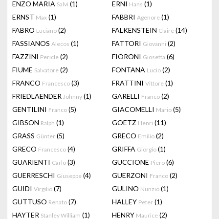
ENZO MARIA
(1)
ERNI
(1)
Salvi
Hans
ERNST
(1)
FABBRI
(1)
Max
Agenore
FABRO
(2)
FALKENSTEIN
(14)
Luciano
Claire
FASSIANOS
(1)
FATTORI
(2)
Alecos
Giovanni
FAZZINI
(2)
FIORONI
(6)
Pericle
Giosetta
FIUME
(2)
FONTANA
(2)
Salvatore
Lucio
FRANCO
(3)
FRATTINI
(1)
Francesco
Vittore
FRIEDLAENDER
(1)
GARELLI
(2)
Johnny
Franco
GENTILINI
(5)
GIACOMELLI
(5)
Franco
Mario
GIBSON
(1)
GOETZ
(11)
Ralph
Henri
GRASS
(5)
GRECO
(2)
Günter
Emilio
GRECO
(4)
GRIFFA
(1)
Francesco
Giorgio
GUARIENTI
(3)
GUCCIONE
(6)
Carlo
Piero
GUERRESCHI
(4)
GUERZONI
(2)
Giuseppe
Franco
GUIDI
(7)
GULINO
(1)
Virgilio
Nunzio
GUTTUSO
(7)
HALLEY
(1)
Renato
Peter
HAYTER
(1)
HENRY
(2)
Stanley William
Maurice