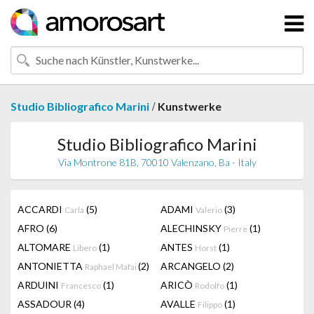
/
Studio Bibliografico Marini
Kunstwerke
Studio Bibliografico Marini
Via Montrone 81B, 70010 Valenzano, Ba - Italy
ACCARDI
(5)
ADAMI
(3)
Carla
Valerio
AFRO
(6)
ALECHINSKY
(1)
Pierre
ALTOMARE
(1)
ANTES
(1)
Libero
Horst
ANTONIETTA
(2)
ARCANGELO
(2)
Raphael Mafai
ARDUINI
(1)
ARICÒ
(1)
Francesco
Rodolfo
ASSADOUR
(4)
AVALLE
(1)
Filippo