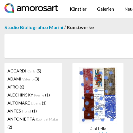
Künstler
Galerien
Neu
/
Studio Bibliografico Marini
Kunstwerke
ACCARDI
(5)
Carla
ADAMI
(3)
Valerio
AFRO
(6)
ALECHINSKY
(1)
Pierre
ALTOMARE
(1)
Libero
ANTES
(1)
Horst
ANTONIETTA
Raphael Mafai
(2)
Piattella