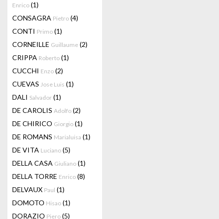
(1)
Enrico
CONSAGRA
(4)
Pietro
CONTI
(1)
Primo
CORNEILLE
(2)
Guillaume
CRIPPA
(1)
Roberto
CUCCHI
(2)
Enzo
CUEVAS
(1)
Jose Luis
DALI
(1)
Salvador
DE CAROLIS
(2)
Adolfo
DE CHIRICO
(1)
Giorgio
DE ROMANS
(1)
Marialuisa
DE VITA
(5)
Luciano
DELLA CASA
(1)
Giuliano
DELLA TORRE
(8)
Enrico
DELVAUX
(1)
Paul
DOMOTO
(1)
Hisao
DORAZIO
(5)
Piero