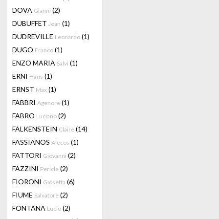
DOVA
(2)
Gianni
DUBUFFET
(1)
Jean
DUDREVILLE
(1)
Leonardo
DUGO
(1)
Franco
ENZO MARIA
(1)
Salvi
ERNI
(1)
Hans
ERNST
(1)
Max
FABBRI
(1)
Agenore
FABRO
(2)
Luciano
FALKENSTEIN
(14)
Claire
FASSIANOS
(1)
Alecos
FATTORI
(2)
Giovanni
FAZZINI
(2)
Pericle
FIORONI
(6)
Giosetta
FIUME
(2)
Salvatore
FONTANA
(2)
Lucio