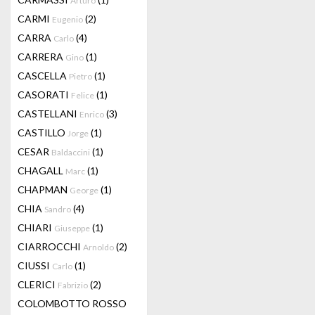
Arturo
CARMI
(2)
Eugenio
CARRA
(4)
Carlo
CARRERA
(1)
Gino
CASCELLA
(1)
Pietro
CASORATI
(1)
Felice
CASTELLANI
(3)
Enrico
CASTILLO
(1)
Jorge
CESAR
(1)
Baldaccini
CHAGALL
(1)
Marc
CHAPMAN
(1)
George
CHIA
(4)
Sandro
CHIARI
(1)
Giuseppe
CIARROCCHI
(2)
Arnoldo
CIUSSI
(1)
Carlo
CLERICI
(2)
Fabrizio
COLOMBOTTO ROSSO