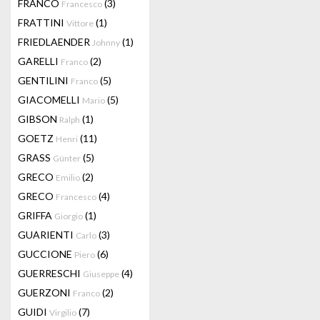
FRANCO
(3)
Francesco
FRATTINI
(1)
Vittore
FRIEDLAENDER
(1)
Johnny
GARELLI
(2)
Franco
GENTILINI
(5)
Franco
GIACOMELLI
(5)
Mario
GIBSON
(1)
Ralph
GOETZ
(11)
Henri
GRASS
(5)
Günter
GRECO
(2)
Emilio
GRECO
(4)
Francesco
GRIFFA
(1)
Giorgio
GUARIENTI
(3)
Carlo
GUCCIONE
(6)
Piero
GUERRESCHI
(4)
Giuseppe
GUERZONI
(2)
Franco
GUIDI
(7)
Virgilio