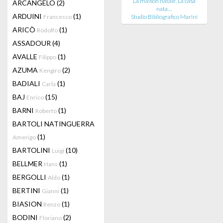
La maison natale. La casa
ARCANGELO
(2)
nata…
ARDUINI
(1)
Francesco
Studio Bibliografico Marini
ARICÒ
(1)
Rodolfo
ASSADOUR
(4)
AVALLE
(1)
Filippo
AZUMA
(2)
Kengiro
BADIALI
(1)
Carla
BAJ
(15)
Enrico
BARNI
(1)
Roberto
BARTOLI NATINGUERRA
(1)
Amerigo
BARTOLINI
(10)
Luigi
BELLMER
(1)
Hans
BERGOLLI
(1)
Aldo
BERTINI
(1)
Gianni
BIASION
(1)
Renzo
BODINI
(2)
Floriano