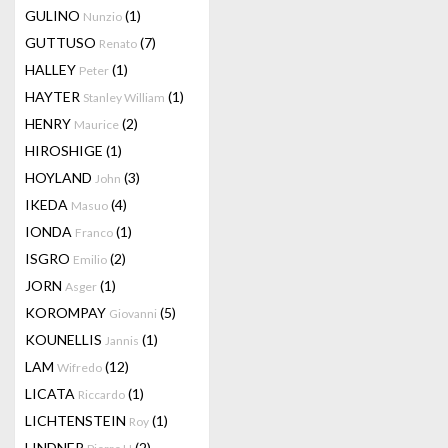
GULINO
(1)
Nunzio
GUTTUSO
(7)
Renato
HALLEY
(1)
Peter
HAYTER
(1)
Stanley William
HENRY
(2)
Maurice
HIROSHIGE
(1)
HOYLAND
(3)
John
IKEDA
(4)
Masuo
IONDA
(1)
Franco
ISGRO
(2)
Emilio
JORN
(1)
Asger
KOROMPAY
(5)
Giovanni
KOUNELLIS
(1)
Jannis
LAM
(12)
Wifredo
LICATA
(1)
Riccardo
LICHTENSTEIN
(1)
Roy
LINDNER
(2)