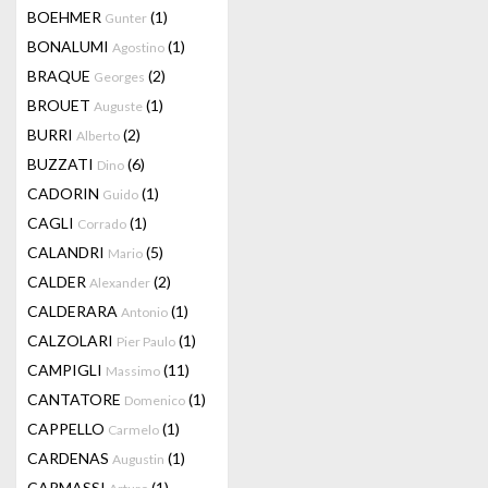
BOEHMER
(1)
Gunter
BONALUMI
(1)
Agostino
BRAQUE
(2)
Georges
BROUET
(1)
Auguste
BURRI
(2)
Alberto
BUZZATI
(6)
Dino
CADORIN
(1)
Guido
CAGLI
(1)
Corrado
CALANDRI
(5)
Mario
CALDER
(2)
Alexander
CALDERARA
(1)
Antonio
CALZOLARI
(1)
Pier Paulo
CAMPIGLI
(11)
Massimo
CANTATORE
(1)
Domenico
CAPPELLO
(1)
Carmelo
CARDENAS
(1)
Augustin
CARMASSI
(1)