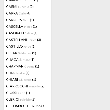
Arturo
CARMI
(2)
Eugenio
CARRA
(4)
Carlo
CARRERA
(1)
Gino
CASCELLA
(1)
Pietro
CASORATI
(1)
Felice
CASTELLANI
(3)
Enrico
CASTILLO
(1)
Jorge
CESAR
(1)
Baldaccini
CHAGALL
(1)
Marc
CHAPMAN
(1)
George
CHIA
(4)
Sandro
CHIARI
(1)
Giuseppe
CIARROCCHI
(2)
Arnoldo
CIUSSI
(1)
Carlo
CLERICI
(2)
Fabrizio
COLOMBOTTO ROSSO