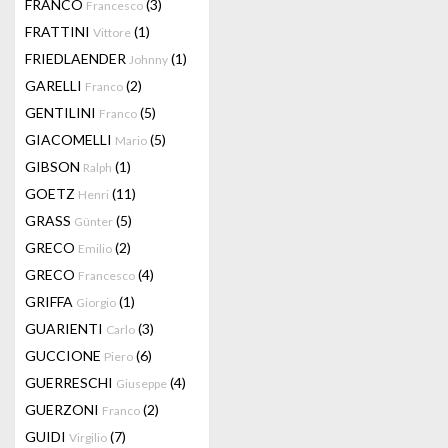
FRANCO
(3)
Francesco
FRATTINI
(1)
Vittore
FRIEDLAENDER
(1)
Johnny
GARELLI
(2)
Franco
GENTILINI
(5)
Franco
GIACOMELLI
(5)
Mario
GIBSON
(1)
Ralph
GOETZ
(11)
Henri
GRASS
(5)
Günter
GRECO
(2)
Emilio
GRECO
(4)
Francesco
GRIFFA
(1)
Giorgio
GUARIENTI
(3)
Carlo
GUCCIONE
(6)
Piero
GUERRESCHI
(4)
Giuseppe
GUERZONI
(2)
Franco
GUIDI
(7)
Virgilio