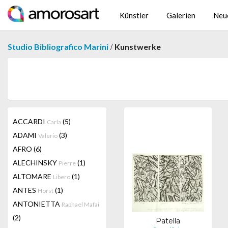
Künstler
Galerien
Neu
/
Studio Bibliografico Marini
Kunstwerke
ACCARDI
(5)
Carla
ADAMI
(3)
Valerio
AFRO
(6)
ALECHINSKY
(1)
Pierre
ALTOMARE
(1)
Libero
ANTES
(1)
Horst
ANTONIETTA
Raphael Mafai
(2)
Patella