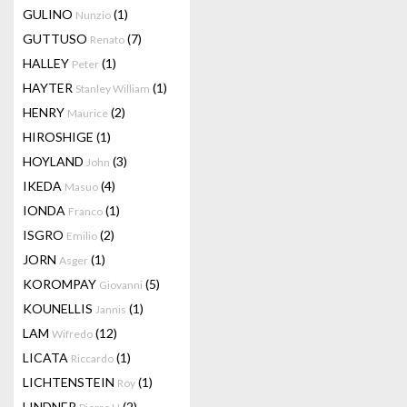
GULINO
(1)
Nunzio
GUTTUSO
(7)
Renato
HALLEY
(1)
Peter
HAYTER
(1)
Stanley William
HENRY
(2)
Maurice
HIROSHIGE
(1)
HOYLAND
(3)
John
IKEDA
(4)
Masuo
IONDA
(1)
Franco
ISGRO
(2)
Emilio
JORN
(1)
Asger
KOROMPAY
(5)
Giovanni
KOUNELLIS
(1)
Jannis
LAM
(12)
Wifredo
LICATA
(1)
Riccardo
LICHTENSTEIN
(1)
Roy
LINDNER
(2)