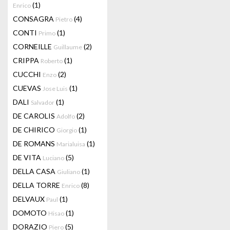
(1)
Enrico
CONSAGRA
(4)
Pietro
CONTI
(1)
Primo
CORNEILLE
(2)
Guillaume
CRIPPA
(1)
Roberto
CUCCHI
(2)
Enzo
CUEVAS
(1)
Jose Luis
DALI
(1)
Salvador
DE CAROLIS
(2)
Adolfo
DE CHIRICO
(1)
Giorgio
DE ROMANS
(1)
Marialuisa
DE VITA
(5)
Luciano
DELLA CASA
(1)
Giuliano
DELLA TORRE
(8)
Enrico
DELVAUX
(1)
Paul
DOMOTO
(1)
Hisao
DORAZIO
(5)
Piero