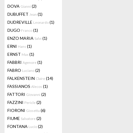
DOVA
(2)
Gianni
DUBUFFET
(1)
Jean
DUDREVILLE
(1)
Leonardo
DUGO
(1)
Franco
ENZO MARIA
(1)
Salvi
ERNI
(1)
Hans
ERNST
(1)
Max
FABBRI
(1)
Agenore
FABRO
(2)
Luciano
FALKENSTEIN
(14)
Claire
FASSIANOS
(1)
Alecos
FATTORI
(2)
Giovanni
FAZZINI
(2)
Pericle
FIORONI
(6)
Giosetta
FIUME
(2)
Salvatore
FONTANA
(2)
Lucio