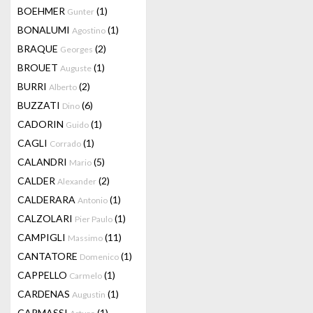
BOEHMER
(1)
Gunter
BONALUMI
(1)
Agostino
BRAQUE
(2)
Georges
BROUET
(1)
Auguste
BURRI
(2)
Alberto
BUZZATI
(6)
Dino
CADORIN
(1)
Guido
CAGLI
(1)
Corrado
CALANDRI
(5)
Mario
CALDER
(2)
Alexander
CALDERARA
(1)
Antonio
CALZOLARI
(1)
Pier Paulo
CAMPIGLI
(11)
Massimo
CANTATORE
(1)
Domenico
CAPPELLO
(1)
Carmelo
CARDENAS
(1)
Augustin
CARMASSI
(1)