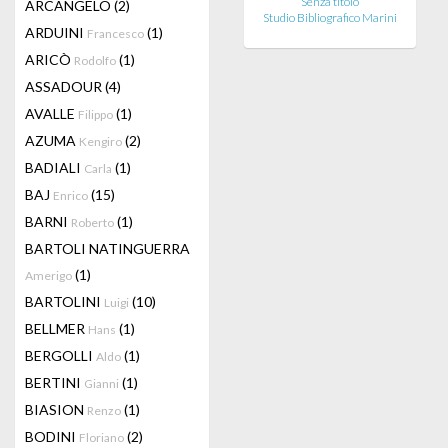
Senza titolo
ARCANGELO
(2)
Studio Bibliografico Marini
ARDUINI
(1)
Francesco
ARICÒ
(1)
Rodolfo
ASSADOUR
(4)
AVALLE
(1)
Filippo
AZUMA
(2)
Kengiro
BADIALI
(1)
Carla
BAJ
(15)
Enrico
BARNI
(1)
Roberto
BARTOLI NATINGUERRA
(1)
Amerigo
BARTOLINI
(10)
Luigi
BELLMER
(1)
Hans
BERGOLLI
(1)
Aldo
BERTINI
(1)
Gianni
BIASION
(1)
Renzo
BODINI
(2)
Floriano